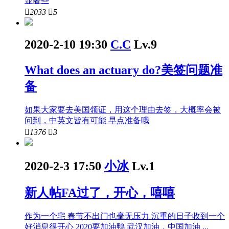
显著些

2033

5
2020-2-10 19:30
C.C
Lv.9
What does an actuary do?美签问题准
备
如果大家要去美国领证，用这个理由去签，大概率会被
问到，中英文皆有可能 早点准备哦

1376

3
2020-2-3 17:50
小冰
Lv.1
新人帖
FA过了，开心，嘻嘻
作为一个宅 春节不出门也毫无压力 沉重的日子收到一个
好消息很开心 2020要加油鸭 武汉加油，中国加油 ...