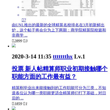

7
由UNL推出的最新的全球精算名校排名在3月初新鲜出
炉，这个帖子将会分为上下两期：商学院精算院校篇和
非商学 ...

2899

3
2020-3-14 11:35
ttttttthx
Lv.1
投票
新人帖
精算师职业初期接触哪个
职能方面的工作最有益？
精算刚毕业出来能接触到的工作职能可分为三类，不知
道各位认为哪一类职能更适合精算师们打下基础，对日
后的 ...

1859

1