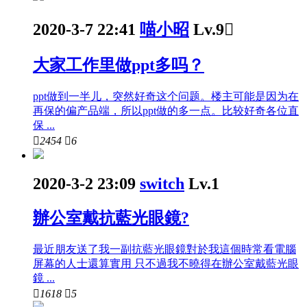
2020-3-7 22:41
喵小昭
Lv.9

大家工作里做ppt多吗？
ppt做到一半儿，突然好奇这个问题。楼主可能是因为在
再保的偏产品端，所以ppt做的多一点。比较好奇各位直
保 ...

2454

6
2020-3-2 23:09
switch
Lv.1
辦公室戴抗藍光眼鏡?
最近朋友送了我一副抗藍光眼鏡對於我這個時常看電腦
屏幕的人士還算實用 只不過我不曉得在辦公室戴藍光眼
鏡 ...

1618

5