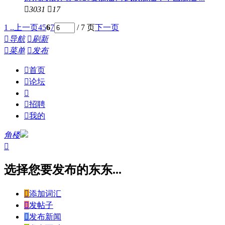

3031

17
1 ..
上一页
4
5
6
7
/ 7 页
下一页

导航

刷新

菜单

发布

首页

论坛


招聘

我的
角楼

选择您要发布的东东...

添加词汇

发帖子

发布新闻