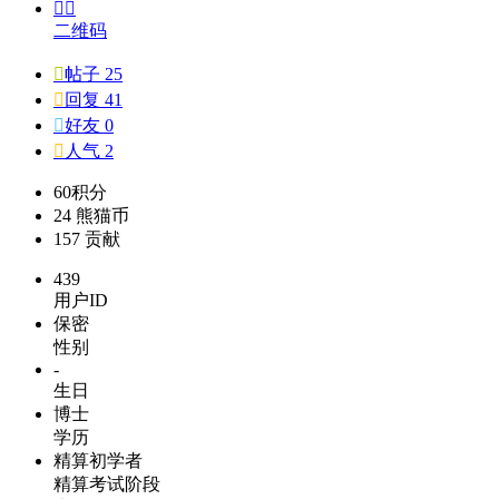


二维码

帖子 25

回复 41

好友 0

人气 2
60
积分
24
熊猫币
157
贡献
439
用户ID
保密
性别
-
生日
博士
学历
精算初学者
精算考试阶段