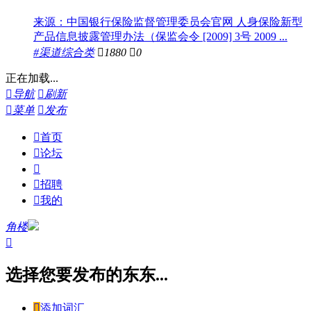
来源：中国银行保险监督管理委员会官网 人身保险新型
产品信息披露管理办法（保监会令 [2009] 3号 2009 ...
#渠道综合类

1880

0
正在加载...

导航

刷新

菜单

发布

首页

论坛


招聘

我的
角楼

选择您要发布的东东...

添加词汇