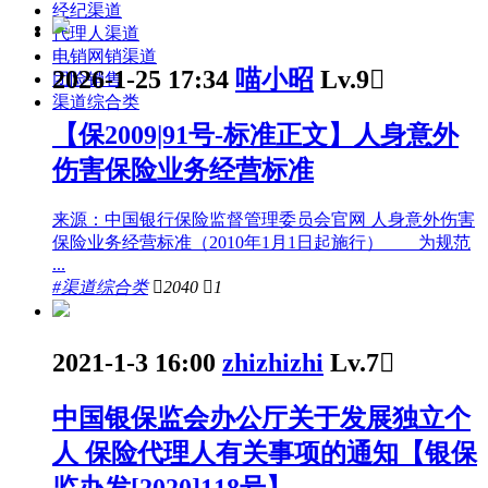
经纪渠道
代理人渠道
电销网销渠道
2026-1-25 17:34
喵小昭
Lv.9

团险销售
渠道综合类
【保2009|91号-标准正文】人身意外
伤害保险业务经营标准
来源：中国银行保险监督管理委员会官网 人身意外伤害
保险业务经营标准（2010年1月1日起施行） 为规范
...
#渠道综合类

2040

1
2021-1-3 16:00
zhizhizhi
Lv.7

中国银保监会办公厅关于发展独立个
人 保险代理人有关事项的通知【银保