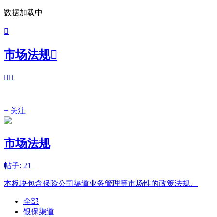
数据加载中

市场法规



+ 关注
市场法规
帖子: 21
本板块包含保险公司渠道业务管理等市场性的政策法规。
全部
银保渠道