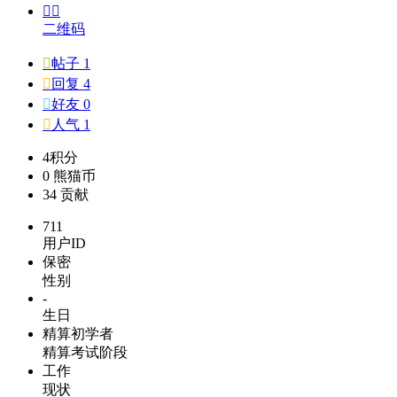


二维码

帖子 1

回复 4

好友 0

人气 1
4
积分
0
熊猫币
34
贡献
711
用户ID
保密
性别
-
生日
精算初学者
精算考试阶段
工作
现状