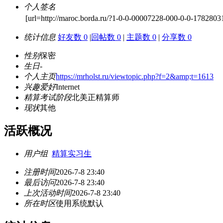
个人签名
[url=http://maroc.borda.ru/?1-0-0-00007228-000-0-0-17828031
统计信息
好友数 0
|
回帖数 0
|
主题数 0
|
分享数 0
性别
保密
生日
-
个人主页
https://mrholst.ru/viewtopic.php?f=2&amp;t=1613
兴趣爱好
Internet
精算考试阶段
北美正精算师
现状
其他
活跃概况
用户组
精算实习生
注册时间
2026-7-8 23:40
最后访问
2026-7-8 23:40
上次活动时间
2026-7-8 23:40
所在时区
使用系统默认