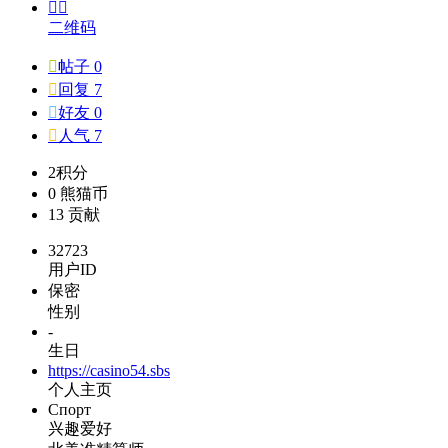


二维码

帖子 0

回复 7

好友 0

人气 7
2
积分
0
熊猫币
13
贡献
32723
用户ID
保密
性别
-
生日
https://casino54.sbs
个人主页
Спорт
兴趣爱好