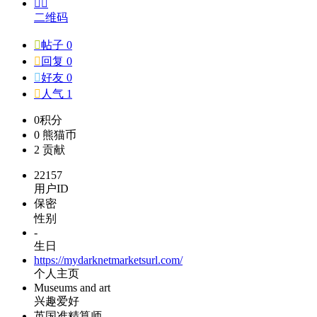


二维码

帖子 0

回复 0

好友 0

人气 1
0
积分
0
熊猫币
2
贡献
22157
用户ID
保密
性别
-
生日
https://mydarknetmarketsurl.com/
个人主页
Museums and art
兴趣爱好
英国准精算师