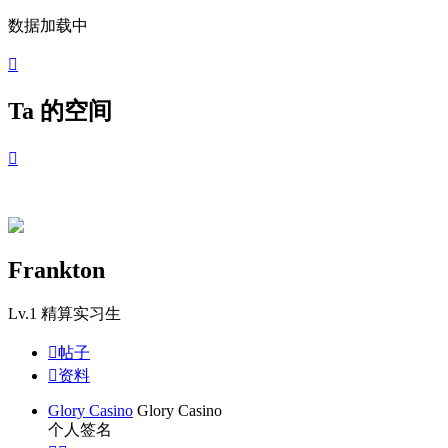
数据加载中

Ta 的空间

Frankton
Lv.1
精算实习生

帖子

资料
Glory Casino
Glory Casino
个人签名