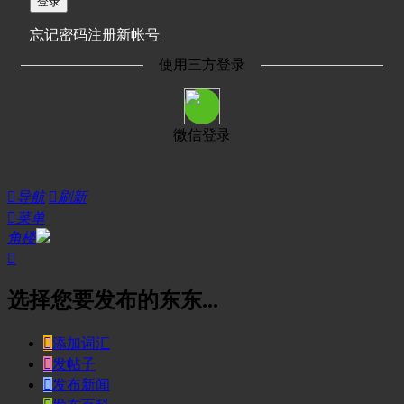
登录
忘记密码
注册新帐号
使用三方登录
微信登录

导航

刷新

菜单
角楼

选择您要发布的东东...

添加词汇

发帖子

发布新闻