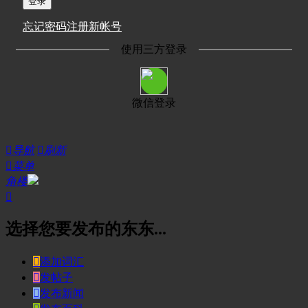
登录
忘记密码
注册新帐号
使用三方登录
微信登录

导航

刷新

菜单
角楼

选择您要发布的东东...

添加词汇

发帖子

发布新闻