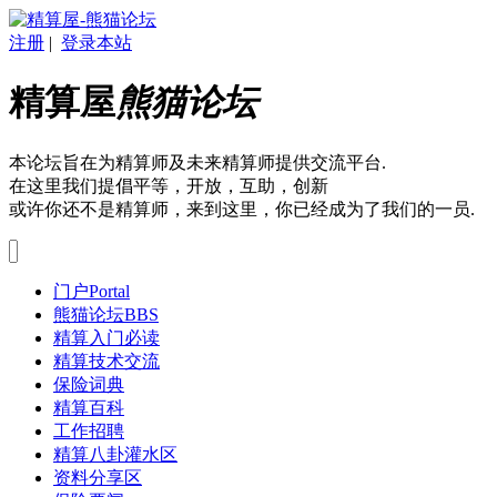
注册
|
登录本站
精算屋
熊猫论坛
本论坛旨在为精算师及未来精算师提供交流平台.
在这里我们提倡平等，开放，互助，创新
或许你还不是精算师，来到这里，你已经成为了我们的一员.
门户
Portal
熊猫论坛
BBS
精算入门必读
精算技术交流
保险词典
精算百科
工作招聘
精算八卦灌水区
资料分享区