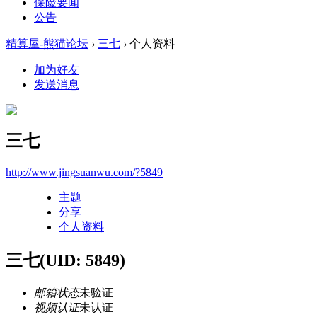
保险要闻
公告
精算屋-熊猫论坛
›
三七
›
个人资料
加为好友
发送消息
三七
http://www.jingsuanwu.com/?5849
主题
分享
个人资料
三七
(UID: 5849)
邮箱状态
未验证
视频认证
未认证