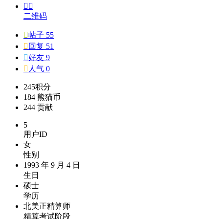


二维码

帖子 55

回复 51

好友 9

人气 0
245
积分
184
熊猫币
244
贡献
5
用户ID
女
性别
1993 年 9 月 4 日
生日
硕士
学历
北美正精算师
精算考试阶段