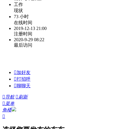
工作
现状
73 小时
在线时间
2019-12-13 21:00
注册时间
2020-9-29 08:22
最后访问

加好友

打招呼

聊聊天

导航

刷新

菜单
角楼
