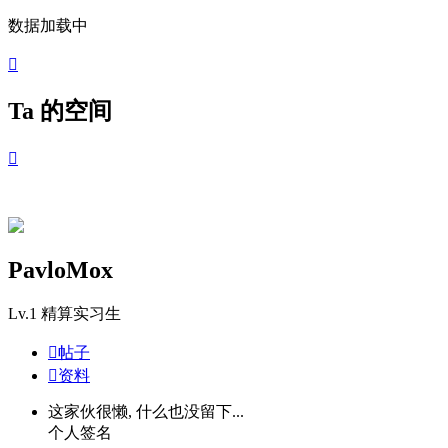
数据加载中

Ta 的空间

PavloMox
Lv.1
精算实习生

帖子

资料
这家伙很懒, 什么也没留下...
个人签名