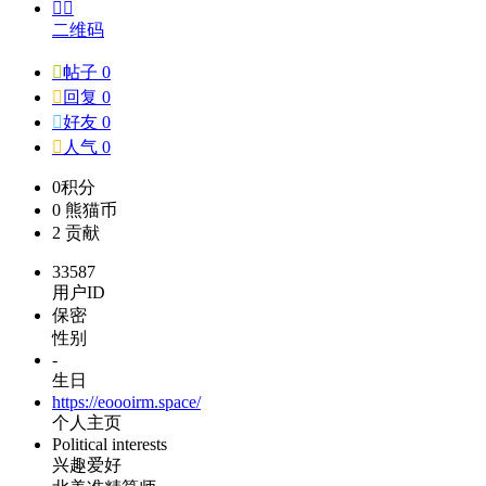


二维码

帖子 0

回复 0

好友 0

人气 0
0
积分
0
熊猫币
2
贡献
33587
用户ID
保密
性别
-
生日
https://eoooirm.space/
个人主页
Political interests
兴趣爱好