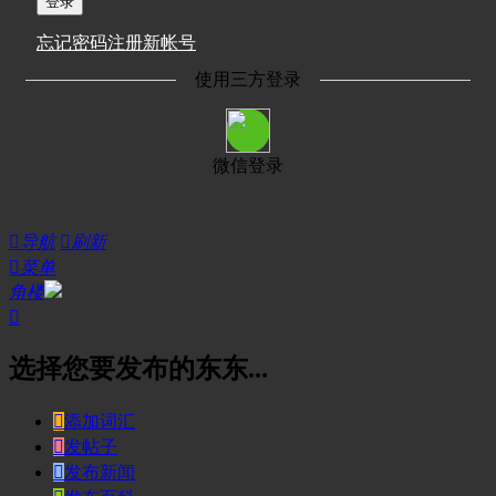
登录
忘记密码
注册新帐号
使用三方登录
微信登录

导航

刷新

菜单
角楼

选择您要发布的东东...

添加词汇

发帖子

发布新闻