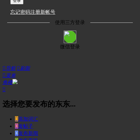
登录
忘记密码
注册新帐号
使用三方登录
微信登录

导航

刷新

菜单
角楼

选择您要发布的东东...

添加词汇

发帖子

发布新闻