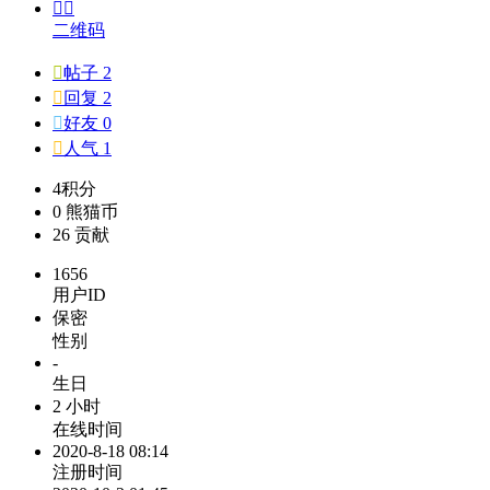


二维码

帖子 2

回复 2

好友 0

人气 1
4
积分
0
熊猫币
26
贡献
1656
用户ID
保密
性别
-
生日
2 小时
在线时间
2020-8-18 08:14
注册时间