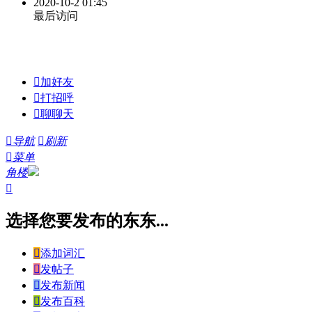
2020-10-2 01:45
最后访问

加好友

打招呼

聊聊天

导航

刷新

菜单
角楼

选择您要发布的东东...

添加词汇

发帖子

发布新闻

发布百科