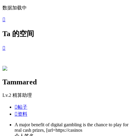
数据加载中

Ta 的空间

Tammared
Lv.2
精算助理

帖子

资料
A major benefit of digital gambling is the chance to play for
real cash prizes, [url=https://casinos
个人签名