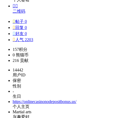


二维码

帖子 0

回复 0

好友 0

人气 2203
157
积分
0
熊猫币
216
贡献
14442
用户ID
保密
性别
-
生日
https://onlinecasinonodepositbonus.us/
个人主页
Martial arts
兴趣爱好