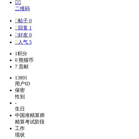


二维码

帖子 0

回复 1

好友 0

人气 5
1
积分
0
熊猫币
7
贡献
13891
用户ID
保密
性别
-
生日
中国准精算师
精算考试阶段
工作
现状