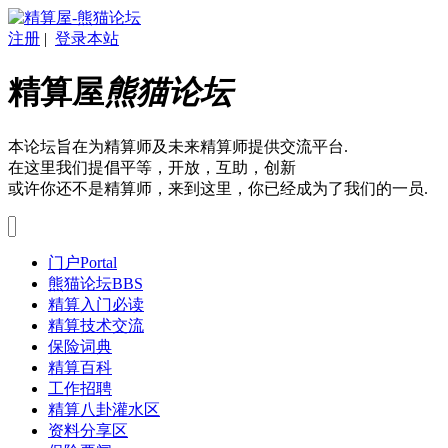
注册
|
登录本站
精算屋
熊猫论坛
本论坛旨在为精算师及未来精算师提供交流平台.
在这里我们提倡平等，开放，互助，创新
或许你还不是精算师，来到这里，你已经成为了我们的一员.
门户
Portal
熊猫论坛
BBS
精算入门必读
精算技术交流
保险词典
精算百科
工作招聘
精算八卦灌水区
资料分享区