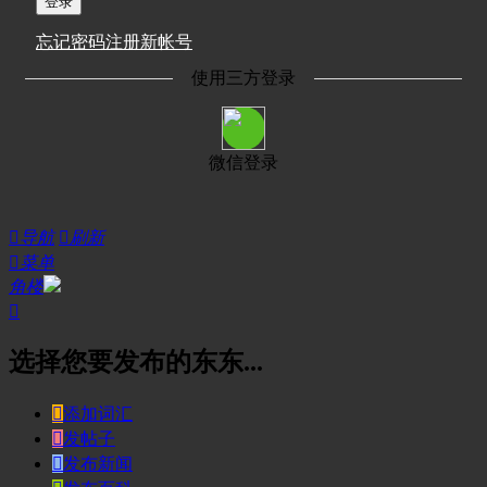
登录
忘记密码
注册新帐号
使用三方登录
微信登录

导航

刷新

菜单
角楼

选择您要发布的东东...

添加词汇

发帖子

发布新闻