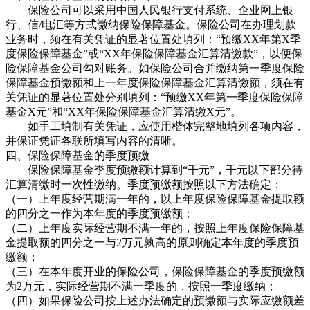
保险公司可以采用中国人民银行支付系统、企业网上银
行、信/电汇等方式缴纳保险保障基金。保险公司在办理划款
业务时，须在有关凭证的显著位置处填列：“预缴XX年第X季
度保险保障基金”或“XX年保险保障基金汇算清缴款”，以便保
险保障基金公司勾对账务。如保险公司合并缴纳第一季度保险
保障基金预缴额和上一年度保险保障基金汇算清缴额，须在有
关凭证的显著位置处分别填列：“预缴XX年第一季度保险保障
基金X元”和“XX年保险保障基金汇算清缴X元”。
如手工填制有关凭证，应使用楷体完整地填列各项内容，
并保证凭证各联所填写内容的清晰。
四、保险保障基金的季度预缴
保险保障基金季度预缴额计算到“千元”，千元以下部分待
汇算清缴时一次性缴纳。季度预缴额按照以下方法确定：
（一）上年度经营期满一年的，以上年度保险保障基金提取额
的四分之一作为本年度的季度预缴额；
（二）上年度实际经营期不满一年的，按照上年度保险保障基
金提取额的四分之一与2万元孰高的原则确定本年度的季度预
缴额；
（三）在本年度开业的保险公司，保险保障基金的季度预缴额
为2万元，实际经营期不满一季度的，按照一季度缴纳；
（四）如果保险公司按上述办法确定的预缴额与实际应缴额差