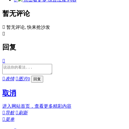
暂无评论

暂无评论, 快来抢沙发

回复


表情

图片
0
取消
进入网站首页，查看更多精彩内容

导航

刷新

菜单