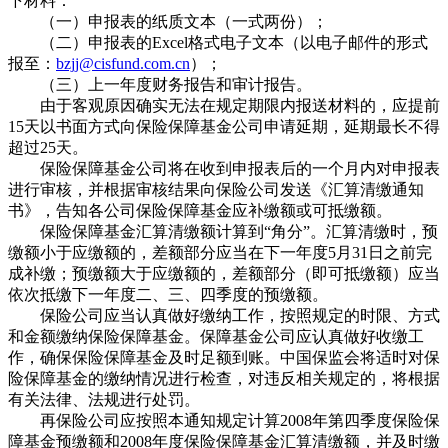
下材料：
（一）申报表的纸质文本（一式两份）；
（二）申报表的Excel格式电子文本（以电子邮件的形式
报至：
bzjj@cisfund.com.cn
）；
（三）上一年度财务报告和审计报告。
由于客观原因确实无法在规定期限内报送材料的，应提前
15天以书面方式向保险保障基金公司申请延期，延期最长不得
超过25天。
保险保障基金公司将在收到申报表后的一个月内对申报表
进行审核，并根据审核结果向保险公司发送《汇算清缴通知
书》，告知各公司保险保障基金应补缴额或可抵缴额。
保险保障基金汇算清缴额计算到“角分”。汇算清缴时，预
缴额小于应缴额的，差额部分应当在下一年度5月31日之前完
成补缴；预缴额大于应缴额的，差额部分（即可抵缴额）应当
依次抵缴下一年度二、三、四季度的预缴额。
保险公司应当认真做好缴纳工作，按照规定的时限、方式
和金额缴纳保险保障基金。保障基金公司应认真做好收缴工
作，确保保险保障基金及时足额到账。中国保监会将适时对保
险保障基金的缴纳情况进行检查，对违反相关规定的，将根据
有关法律、法规进行处罚。
再保险公司应按照本通知规定计算2008年第四季度保险保
障基金预缴额和2008年度保险保障基金汇算清缴额，并及时缴