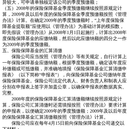
异较大，可申请单独核定该公司的季度预缴额；
（五）2008年的保险保障基金季度预缴额继续按照原规定计
算，2009年及以后年度的保险保障基金季度预缴额按照《管理
办法》计算。在确定2009年的季度预缴额时，“上年度保险保
障基金提取额”应使用以《管理办法》为基础计算的模拟数，
即先假设《管理办法》从2008年1月1日起施行，计算出2008年
度保险保障基金的应缴纳额，然后以此应缴纳额的四分之一作
为2009年的季度预缴额。
五、保险保障基金的汇算清缴
保险公司应当按照《管理办法》等有关规定，自行计算上
一年保险保障基金应缴纳额，根据季度预缴额，确定该年度应
补缴额或可抵缴额，并准确地填报《保险保障基金汇算清缴申
报表》（以下简称“申报表”），向保险保障基金公司缴纳年度
保险保障基金。保险公司法定代表人、财务负责人和制表人应
分别在申报表上签字并加盖公章，以确保申报表的数据真实、
完整。
2008年度的保险保障基金汇算清缴额继续按照原规定计
算，保险公司汇算清缴时还需填报按照《管理办法》要求计算
的申报表，以便确定2009年的季度预缴额；2009年及以后年度
的保险保障基金汇算清缴额按照《管理办法》计算。
保险公司应在每年4月15日前向保险保障基金公司递交以