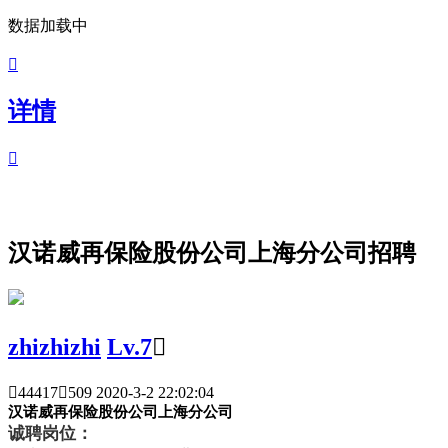
数据加载中

详情

汉诺威再保险股份公司上海分公司招聘
zhizhizhi
Lv.7


44417

509
2020-3-2 22:02:04
汉
诺威再保险股份公司上海
分公司
诚聘岗位：