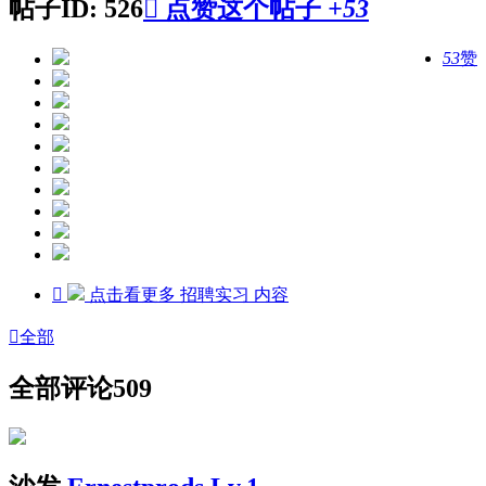
帖子ID: 526

点赞这个帖子
+53
53
赞

点击看更多
招聘实习
内容

全部
全部评论
509