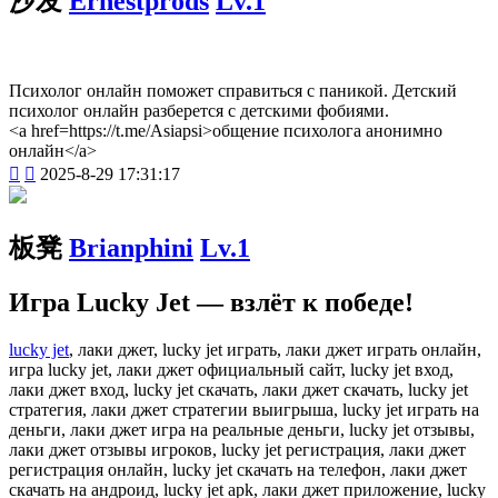
沙发
Ernestprods
Lv.1
Психолог онлайн поможет справиться с паникой. Детский
психолог онлайн разберется с детскими фобиями.
<a href=https://t.me/Asiapsi>общение психолога анонимно
онлайн</a>


2025-8-29 17:31:17
板凳
Brianphini
Lv.1
Игра Lucky Jet — взлёт к победе!
lucky jet
, лаки джет, lucky jet играть, лаки джет играть онлайн,
игра lucky jet, лаки джет официальный сайт, lucky jet вход,
лаки джет вход, lucky jet скачать, лаки джет скачать, lucky jet
стратегия, лаки джет стратегии выигрыша, lucky jet играть на
деньги, лаки джет игра на реальные деньги, lucky jet отзывы,
лаки джет отзывы игроков, lucky jet регистрация, лаки джет
регистрация онлайн, lucky jet скачать на телефон, лаки джет
скачать на андроид, lucky jet apk, лаки джет приложение, lucky