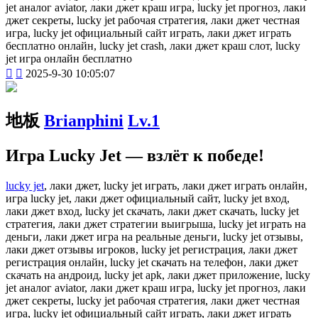
jet аналог aviator, лаки джет краш игра, lucky jet прогноз, лаки
джет секреты, lucky jet рабочая стратегия, лаки джет честная
игра, lucky jet официальный сайт играть, лаки джет играть
бесплатно онлайн, lucky jet crash, лаки джет краш слот, lucky
jet игра онлайн бесплатно


2025-9-30 10:05:07
地板
Brianphini
Lv.1
Игра Lucky Jet — взлёт к победе!
lucky jet
, лаки джет, lucky jet играть, лаки джет играть онлайн,
игра lucky jet, лаки джет официальный сайт, lucky jet вход,
лаки джет вход, lucky jet скачать, лаки джет скачать, lucky jet
стратегия, лаки джет стратегии выигрыша, lucky jet играть на
деньги, лаки джет игра на реальные деньги, lucky jet отзывы,
лаки джет отзывы игроков, lucky jet регистрация, лаки джет
регистрация онлайн, lucky jet скачать на телефон, лаки джет
скачать на андроид, lucky jet apk, лаки джет приложение, lucky
jet аналог aviator, лаки джет краш игра, lucky jet прогноз, лаки
джет секреты, lucky jet рабочая стратегия, лаки джет честная
игра, lucky jet официальный сайт играть, лаки джет играть