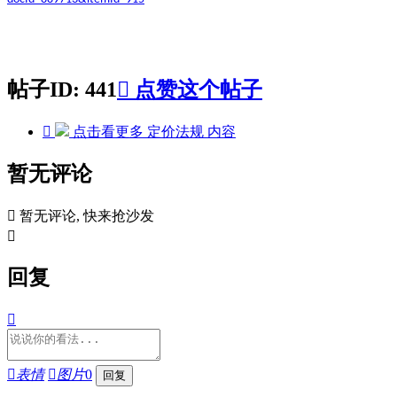
帖子ID: 441

点赞这个帖子

点击看更多
定价法规
内容
暂无评论

暂无评论, 快来抢沙发

回复


表情

图片
0