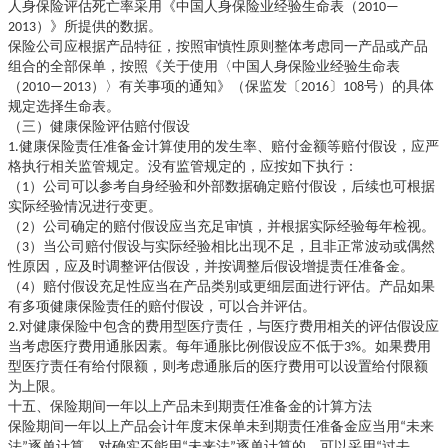
人身保险评估死亡率采用《中国人身保险业经验生命表（
2010—
2013）》所提供的数据。
保险公司应根据产品特征，按照审慎性原则整体考虑同一产品或产品
关于使用〈中国人身保险业经验生命表
组合的全部保单，按照《
（
》（保监发〔
〕
2010—2013）〉有关事项的通知
2016
108号）的具体
规定选择生命表。
（三）健康保险评估赔付假设
1.健康保险责任准备金计算使用的发生率、赔付金额等赔付假设，应严
格执行相关监管规定。没有监管规定的，应按如下执行：
（
1）公司可以参考自身经验和外部数据确定赔付假设，后续也可根据
实际经验情况进行变更。
（
2）公司确定的赔付假设应当充足审慎，并根据实际经验每年检视。
（
3）当公司赔付假设与实际经验相比出现不足，且非正常波动或偶然
性原因，应及时调整评估假设，并按调整后假设增提责任准备金。
（
4）赔付假设充足性应当在产品类别或更细层面进行评估。产品如果
有多项健康保险责任的赔付假设，可以合并评估。
2.对健康保险中包含的费用型医疗责任，与医疗费用相关的评估假设应
因素。每年通胀比例假设应不低于
当考虑医疗费用通胀
3%。如果费用
型医疗责任有给付限额，则考虑通胀后的医疗费用可以设置给付限额
为上限。
十五、保险期间一年以上产品未到期责任准备金的计算方法
以上产品会计年度末保单未到期责任准备金应当用
保险期间一年
“未来
法”逐单计算。对确实不能用“未来法”逐单计算的，可以采用“过去