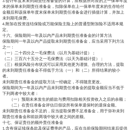
3.会计年度末未到期责任准备金的计算，应根据所对应的上一保单年度
末的保单未到期责任准备金，扣除保单在上一保单年度末的生存给付
金额后和该保单年度末保单未到期责任准备金进行插值计算，并加上
未到期毛保费。
4.附加在投资连结保险或万能保险主险上的普通型附加险不适用本规
定。
十六、保险期间一年及以内产品未到期责任准备金的计算方法
保险期间一年及以内
提取未到期责任准备金，应当采用下列方法
产品
之一：
（一）二十四分之一毛保费法（以月为基础计提）；
（二）三百六十五分之一毛保费法（以天为基础计提）；
（三）根据风险分布状况可以采用其他更为谨慎、合理的方法，提取
的未到期责任准备金不得低于方法（一）和（二）所得结果的较小
者。
未到期责任准备金的提取方法一经确定，不得随意更改。
保险期间为一年及以内
产品未到期责任准备金的提取金额应当不低于
下列两者中较大者：
（一）预期未来发生的赔款与费用扣除相关投资收入之后的余额；
（二）在责任准备金评估日假设所有保单退保时的退保金额。
未到期责任准备金不足的，应当提取保费不足准备金，用于弥补未到
期责任准备金和前款两项中较大者之间的差额。
十七、保证责任的额外责任准备金
1.含有保证续保条款及保证费率的产品，应在当前保险期间结束后提供