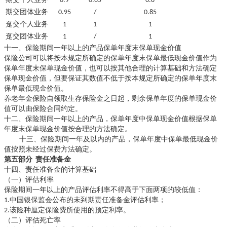
期交个人业务
0.9
0.85
0.8
期交团体业务
0.95
/
0.85
趸交个人业务
1
1
1
趸交团体业务
1
/
1
十一、保险期间一年以上的产品保单年度末保单现金价值
保险公司可以将按本规定所确定的保单年度末保单最低现金价值作为
保单年度末保单现金价值，也可以按其他合理的计算基础和方法确定
保单现金价值，但要保证其数值不低于按本规定所确定的保单年度末
保单最低现金价值。
养老年金保险自领取生存保险金之日起，剩余保单年度的保单现金价
值可以由保险合同约定。
十二、保险期间一年以上的产品，保单年度中保单现金价值根据保单
年度末保单现金价值按合理的方法确定。
十三、保险期间一年及以内的产品，保单年度中保单最低现金价
值按照未经过保费方法确定。
第五部分
责任准备金
十四、责任准备金的计算基础
（一）评估利率
保险期间一年以上的产品评估利率不得高于下面两项的较低值：
1.中国银保监会公布的未到期责任准备金评估利率；
2.该险种厘定保险费所使用的预定利率。
（二）评估死亡率