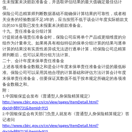
生未报案未决赔款准备金，并选取评估结果的最大值确定最佳估计
值。
保险公司总精算师判断数据基础不能确保计算结果的可靠性，或者相
关业务的经验数据不足
3年的，应当按照不低于该会计年度实际赔款支
出的10％提取已发生未报案未决赔款准备金。
十九、责任准备金分组计算
计提前述各项责任准备金时，保险公司应将单个产品或更细维度的分
组作为计量单元。如果将具有相似特征的保单分组计算的结果与逐单
计算的结果没有实质性差异或无法进行逐单计算，经保险公司总精算
师判断后，也可以采用分组方法计算。
二十、会计年度末保单责任准备金
上述各项准备金数额之和是会计年度末保单责任准备金计提的最低标
准。保险公司可以采用其他合理的计算基础和评估方法计算会计年度
末保单责任准备金，但要保证其数值不低于按本规定所确定的各项准
备金数额之和。
附：
1.中国银保监会发布《普通型人身保险精算规定》
http://www.cbirc.gov.cn/cn/view/pages/ItemDetail.html?
docId=889731&itemId=915
2.中国银保监会有关部门负责人就发布《普通型人身保险精算规定》答
记者问
http://www.cbirc.gov.cn/cn/view/pages/ItemDetail.html?
docId=889713&itemId=915