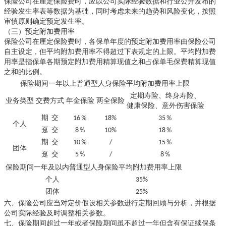
保险公司在厘定保险费时，应以公司实际经验数据和行业公开发布的
经验发生率表等数据为基础，同时考虑未来的趋势和风险变化，按照
审慎原则确定预定发生率。
（三）预定附加费用率
保险公司在厘定保险费时，各保单年度的预定附加费用率由保险公司
自主设定，但平均附加费用率不得超过下表规定的上限。平均附加费
用率是指保单各期预定附加费用精算现值之和占保单毛保费精算现值
之和的比例。
保险期间一年以上普通型人身保险平均附加费用率上限
定期寿险、终身寿险、
业务类型
交费方式
年金保险
两全保险
健康保险、意外伤害保险
期 交
16％
18%
35％
个人
趸 交
8％
10%
18％
期 交
10％
/
15％
团体
趸 交
5％
/
8％
保险期间一年及以内普通型人身保险平均附加费用率上限
个人
35%
团体
25%
六、保险公司应当对定价假设相关参数进行定期回顾与分析，并根据
公司实际经验及时调整相关参数。
七、保险期间超过一年或者保险期间虽不超过一年但含有保证续保条