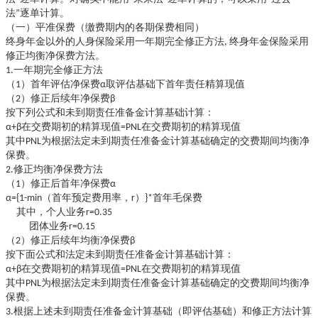
法”逐单计算。
（一）平准保费（缴费期内的各期保费相同）
终身年金以外的人身保险采用一年期完全修正方法, 终身年金保险采用
。
修正均衡净保费方法
1.一年期完全修正方法
（
1）首年评估净保费α取评估基础下首年责任精算现值
（
2）修正后续年净保费β
按下列公式和未到期责任准备金计算基础计算：
α+β在交费期初的精算现值=PNL在交费期初的精算现值
其中PNL为根据法定未到期责任准备金计算基础确定的交费期间均衡净
保费。
2.修正均衡净保费方法
（
1）修正后首年净保费α
α={1-min（首年预定费用率，r）}*首年毛保费
个人业务
其中，
r=0.35
团体业务
r=0.15
（
2）修正后续年均衡净保费β
按下面公式和法定未到期责任准备金计算基础计算：
α+β在交费期初的精算现值=PNL在交费期初的精算现值
其中PNL为根据法定未到期责任准备金计算基础确定的交费期间均衡净
保费。
3.根据上述未到期责任准备金计算基础（即评估基础）和修正方法计算