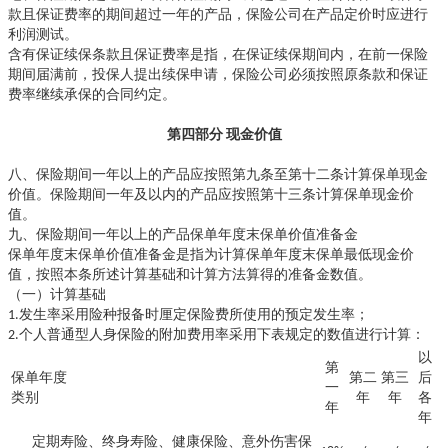
款且保证费率的期间超过一年的产品，保险公司在产品定价时应进行
利润测试。
含有保证续保条款且保证费率是指，在保证续保期间内，在前一保险
期间届满前，投保人提出续保申请，保险公司必须按照原条款和保证
费率继续承保的合同约定。
第四部分
现金价值
八、保险期间一年以上的产品应按照第九条至第十二条计算保单现金
价值。保险期间一年及以内的产品应按照第十三条计算保单现金价
值。
九、保险期间一年以上的产品保单年度末保单价值准备金
保单年度末保单价值准备金是指为计算保单年度末保单最低现金价
值，按照本条所述计算基础和计算方法算得的准备金数值。
（一）计算基础
1.发生率采用险种报备时厘定保险费所使用的预定发生率；
2.个人普通型人身保险的附加费用率采用下表规定的数值进行计算：
以
第
保单年度
第二
第三
后
一
类别
年
年
各
年
年
定期寿险、终身寿险、健康保险、意外伤害保