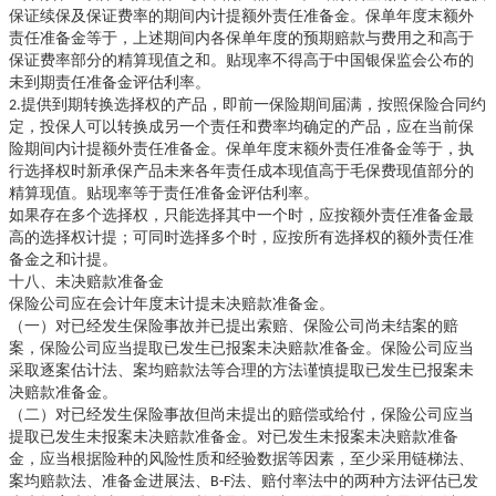
保证续保及保证费率的期间内计提额外责任准备金。保单年度末额外
责任准备金等于，上述期间内各保单年度的预期赔款与费用之和高于
保证费率部分的精算现值之和。贴现率不得高于中国银保监会公布的
未到期责任准备金评估利率。
2.提供到期转换选择权的产品，即前一保险期间届满，按照保险合同约
定，投保人可以转换成另一个责任和费率均确定的产品，应在当前保
险期间内计提额外责任准备金。保单年度末额外责任准备金等于，执
行选择权时新承保产品未来各年责任成本现值高于毛保费现值部分的
精算现值。贴现率等于责任准备金评估利率。
如果存在多个选择权，只能选择其中一个时，应按额外责任准备金最
高的选择权计提；可同时选择多个时，应按所有选择权的额外责任准
备金之和计提。
十八、未决赔款准备金
保险公司应在会计年度末计提未决赔款准备金。
对已经发生保险事故并已提出索赔、保险公司尚未结案的赔
（一）
案，保险公司应当提取已发生已报案未决赔款准备金。保险公司应当
采取逐案估计法、案均赔款法等合理的方法谨慎提取已发生已报案未
决赔款准备金。
对已经发生保险事故
（二）
但尚未提出的赔偿或给付，保险公司应当
已发生
报案未决赔款准备金。对已发生未报案未决赔款准备
提取
未
金
应当根据险种的风险性质和经验数据等因素，至少采用链梯法、
，
案均赔款法、准备金进展法、
B-F法、赔付率法中的两种方法评估已发