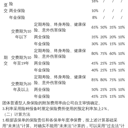
18%
/
/
/
险
趸
交
两全保险
10%
/
/
/
年金保险
8%
/
/
/
定期寿险、终身寿险、健康保
65%
50%
35%
10%
险、意外伤害保险
交费期为10
年以下
两全保险
35%
20%
20%
10%
年金保险
30%
20%
15%
10%
定期寿险、终身寿险、健康保
80%
75%
60%
10%
险、意外伤害保险
期
交费期为10
交
年至19年
两全保险
45%
25%
25%
10%
年金保险
40%
25%
15%
10%
定期寿险、终身寿险、健康保
85%
80%
75%
10%
险、意外伤害保险
交费期为20
年及以上
两全保险
50%
25%
25%
10%
年金保险
45%
25%
15%
10%
团体普通型人身保险的附加费用率由公司自主审慎确定。
利率采用险种报备时厘定保险费所使用的预定利率加上
3.
2％。
（二）计算方法
1.根据该保单的保险责任和各保单年度净保费，按上述计算基础采
用“未来法”计算。对确实不能用“未来法”计算的，可以采用“过去法”计