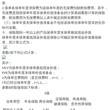
算。
2.保单各保单年度净保费为该保单年度的毛保费扣除附加费用。其中，
毛保费是指按保单年度末保单价值准备金的计算基础重新计算的保险
费，附加费用为毛保费乘以上表中规定的附加费用率。
（三）保单年度末保单价值准备金不包括该保单在保单年度末的生存
给付金额。
十、保险期间一年以上的产品保单年度末保单最低现金价值
保单年度末保单最低现金价值是保险公司确定保单现金价值最低标
准，其计算公式为：
系数
r按下列公式计算：
其中：
MCV为保单年度末保单最低现金价值；
PVR为保单年度末保单价值准备金；
n为保单交费期间（趸交保费时，n=1）；
t为已经过保单年度，t=1,2,…；
参数
k的取值按如下标准：
k值
定期寿险、终身寿险、
业务类型
年金保险
两全保险
健康保险、意外伤害保险