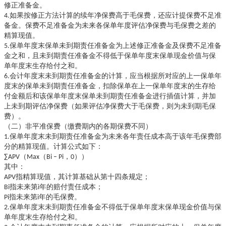
修正准备金。
4.如果按修正方法计算的续年净保费高于毛保费，还应计提保费不足准
备金。保费不足准备金为未来各保单年度评估净保费与毛保费之差的
精算现值。
5.保单年度末保单未到期责任准备金为上述修正准备金及保费不足准备
金之和，且未到期责任准备金不得低于保单年度末保单现金价值与保
单年度末生存给付之和。
6.会计年度末未到期责任准备金的计算，应当根据所对应的上一保单年
度末的保单未到期责任准备金，扣除保单在上一保单年度末的生存给
付金额后和该保单年度末保单未到期责任准备金进行插值计算，并加
上未到期评估净保费（如果评估净保费大于毛保费，则为未到期毛保
费）。
（二）非平准保费（缴费期内的各期保费不同）
1.保单年度末未到期责任准备金为未来各年责任成本高于该年毛保费部
分的精算现值。计算公式如下：
∑APV（Max（Bi – Pi，0））
其中：
APV指精算现值，其计算基础从第十四条规定；
Bi指未来第i年的赔付责任成本；
Pi指未来第i年的毛保费。
2.保单年度末未到期责任准备金不得低于保单年度末保单现金价值与保
单年度末生存给付之和。