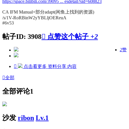
https://space.bilibili.com/39095 ... esdetail?sid=608823
CA IFM Manual+部分adapt(闲鱼上找到的资源)
/s/1V-RoRBinW2yYBLljOEReuA
#6v53
帖子ID: 3908

点赞这个帖子
+2
2
赞

点击看更多
资料分享
内容

全部
全部评论
1
沙发
ribon
Lv.1