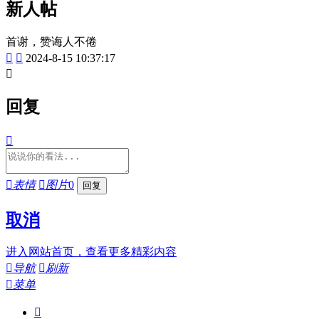
新人帖
首谢，赞诲人不倦


2024-8-15 10:37:17

回复


表情

图片
0
取消
进入网站首页，查看更多精彩内容

导航

刷新

菜单
