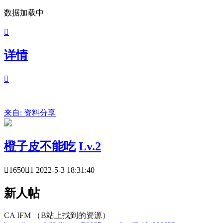
数据加载中

详情

来自:
资料分享
橙子皮不能吃
Lv.2

1650

1
2022-5-3 18:31:40
新人帖
CA IFM （B站上找到的资源）