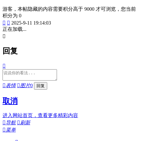
游客，本帖隐藏的内容需要积分高于 9000 才可浏览，您当前
积分为 0


2025-9-11 19:14:03
正在加载...

回复


表情

图片
0
取消
进入网站首页，查看更多精彩内容

导航

刷新

菜单