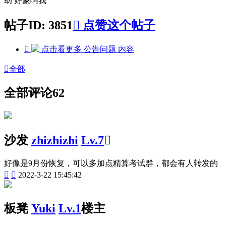
助 好蒙啊我
帖子ID: 3851

点赞这个帖子

点击看更多
公告问题
内容

全部
全部评论
62
沙发
zhizhizhi
Lv.7

好像是9月份恢复，可以多加点精算考试群，都会有人转发的


2022-3-22 15:45:42
板凳
Yuki
Lv.1
楼主