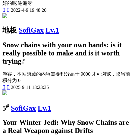
好的呢 谢谢呀


2022-4-9 19:48:20
地板
SofiGax
Lv.1
Snow chains with your own hands: is it
really possible to make and is it worth
trying?
游客，本帖隐藏的内容需要积分高于 9000 才可浏览，您当前
积分为 0


2025-9-11 18:23:35
#
5
SofiGax
Lv.1
Your Winter Jedi: Why Snow Chains are
a Real Weapon against Drifts