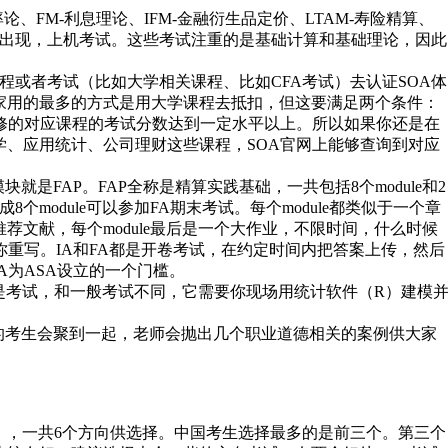
、FM-利息理论、IFM-金融衍生品定价、LTAM-寿险精算、
形式出现，上机考试。这些考试注重的是基础计算和基础理论，因此
程或者考试（比如大学相关课程、比如CFA考试）去认证SOA体
家用的最多的方式是用大学课程去抵扣，但这要满足两个条件：
 你所修的对应课程的考试分数达到一定水平以上。所以如果你还是在
、应用统计、公司理财这些课程，SOA官网上能够查询到对应
就是FAP。FAP全称是精算实践基础，一共包括8个module和2
8个module可以参加FA期末考试。每个module都类似于一个章
和推荐文献，每个module最后是一个大作业，不限时间，什么时候
你重写。IA和FA都是开卷考试，在约定时间内把答案上传，然后
A为ASA设立的一个门槛。
也是考试，和一般考试不同，它需要你现场用统计软件（R）建模
的考生会聚到一起，老师会抛出几个职业道德相关的案例供大家
ack），一共6个方向供选择。中国考生选择最多的是前三个。第三个