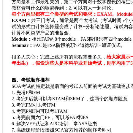
方向是和工作最相关的，第二个方向对于数学擅长的考生比
教材资料什么的容易弄到；2. 可以有人一起讨论。
每个方向里都有三个类型的考试和要求：
EXAM、Module和
EXAM：
共三门考试，通常是两个大考试（考试时间5个小
试的形式由计算选择题变成了计算+分析论述题。考试内
计算不同类型产品的准备金。
Module
：相比FAP的8个module，FAS阶段只有四个mo
Seminar：
FAC是FSA阶段的职业道德培训+颁证仪式。
很多人关心：完成上述所有的流程需要多久，
给大家展示
年出生），假设这些人是本科毕业开始考试，则平均用了5年
四、考试顺序推荐
SOA考试的特定就是后面的考试以前面的考试为基础逐步
1.
先考
P和FM
2.
考完
P后就可以考STAM和SRM了，这两个的顺序随意
3.
考完
FM可以考IFM
4.
考完
P和FM可以考LTAM
5.
考完前面六门
PE，可以考FAP和PA
6.
解决
VEE认证和APC培训，拿ASA证书
7.
高级课程阶段按照
SOA官方推荐的顺序考即可