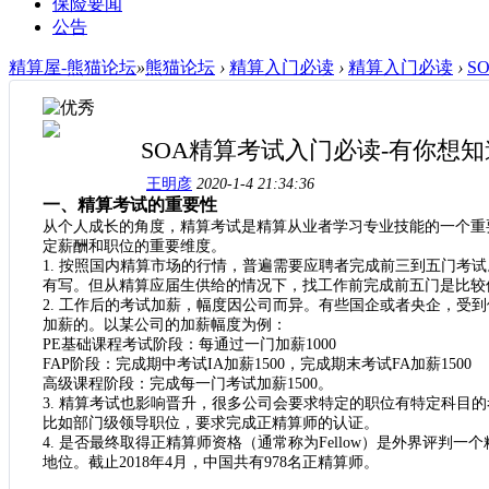
保险要闻
公告
精算屋-熊猫论坛
»
熊猫论坛
›
精算入门必读
›
精算入门必读
›
S
SOA精算考试入门必读-有你想
王明彦
2020-1-4 21:34:36
一、精算考试的重要性
从个人成长的角度，精算考试是精算从业者学习专业技能的一个重
定薪酬和职位的重要维度。
1. 按照国内精算市场的行情，普遍需要应聘者完成前三到五门考
有写。但从精算应届生供给的情况下，找工作前完成前五门是比较
2. 工作后的考试加薪，幅度因公司而异。有些国企或者央企，受
加薪的。以某公司的加薪幅度为例：
PE基础课程考试阶段：每通过一门加薪1000
FAP阶段：完成期中考试IA加薪1500，完成期末考试FA加薪1500
高级课程阶段：完成每一门考试加薪
1500。
3. 精算考试也影响晋升，很多公司会要求特定的职位有特定科目
比如部门级领导职位，要求完成正精算师的认证。
4. 是否最终取得正精算师资格（通常称为Fellow）是外界评
地位。截止2018年4月，中国共有978名正精算师。