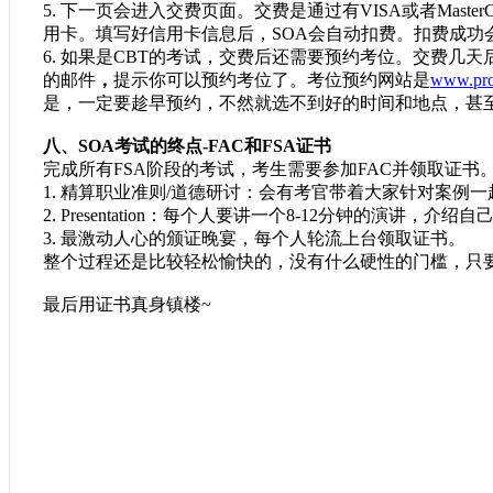
5.
下一页会进入交费页面。交费是通过有
VISA或者Mas
用卡。填写好信用卡信息后，SOA会自动扣费。扣费成功
6.
如果是
CBT的考试，交费后还需要预约考位。交费几天
的邮件
，
提示你可以预约考位了。考位预约网站是
www.pro
是，一定要趁早预约，不然就选不到好的时间和地点，甚
八、SOA考试的终点-FAC和FSA证书
完成所有
FSA阶段的考试，考生需要参加FAC并领取证书
1.
精算职业准则
/道德研讨：会有考官带着大家针对案例一
2. Presentation：每个人要讲一个8-12分钟的演讲，
3. 最激动人心的颁证晚宴，每个人轮流上台领取证书。
整个过程还是比较轻松愉快的，没有什么硬性的门槛，只
最后用证书真身镇楼~