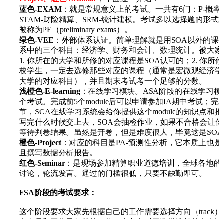
蓝色
-EXAM
：就是常规意义上的考试。一共有6门：P-概率论
STAM-财险精算、SRM-统计建模。考试多以选择题的
被称为PE（preliminary exams）。
绿色
-VEE
：外部体系认证。简单理解就是用SOA以外的课
系中的三个科目：经济学、财务和会计、数理统计。被大
1. 你所在的大学和所修的对应课程是SOA认可的；2.
校学生，一定去选修那些对应的课程（通常是宏微观经济学
大学的对应科目），并且期末考试考一个足够的分数。
浅橙色
-E-learning
：在线学习模块。ASA阶段的在线学习模块
个考试。完成前5个module后可以申请参加IA期中考试；完成
节，SOA在线学习系统会给你提供这个module的知识点
写完什么时候交上去，SOA会抽检作业，如果不合格会让
等待判卷结果。虽然是开卷，但是难度很大，毕竟这是SO
橙色
-Project
：对应的科目是PA-预测性分析，它本质上
且撰写数据分析报告。
红色
-Seminar
：是现场参加精算职业道德培训，全球各地
讨论，轮流发言。通过的门槛很低，只要不缺勤即可。
FSA阶段的考试要求：
这个阶段要求大家先根据自己的工作需要选择方向（
tr