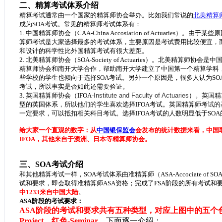
二、精算考试体系介绍
精算考试通常由一个国家的精算师协会举办。比如我们常说的
北美精算
成为SOA考试。常见的精算师考试体系有：
1. 中国精算师协会（CAA-China Accosiation of Actua
算师考试是大家选择最多的考试体系，主要原因是考试费用比较便宜，
和设计的科学性比外国精算考试有很大差距。
2. 北美精算师协会（SOA-Society of Actuaries）。北美
精算师协会和南开大学合作，帮助南开大学建立了中国第一个精算学科
些学校的学生也倾向于选择SOA考试。另外一个原因是，很多人认为S
考试，所以事实是否如此还需要验证。
3. 英国精算师协会（IFOA-
）。英国精
Institute and Faculty of Actuaries
型的英国体系，所以他们的学生喜欢选择IFOA考试。英国精算师考试
一定要求，可以抵扣相关科目考试。选择IFOA考试的人数明显低于SOA
给大家一个直观的数字：从
中国银保监会
会发布的统计数据来看，中国
IFOA，其他来自于澳洲、日本等精算师协会。
三、
SOA考试介绍
和其他精算考试一样，
SOA考试体系由准精算师（ASA-Accociate of
试和要求，即会取得准精算师ASA资格；完成了FSA阶段的所有考试和
中1233来自中国大陆
。
ASA阶段的考试要求：
ASA阶段的考试和要求共有五种类型，对应上图中的五个色块：蓝色
Project、红色-Seminar
，下面逐一介绍：