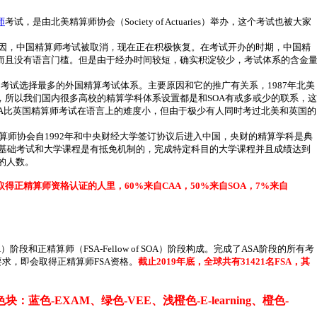
师
考试，是由北美精算师协会（
Society of Actuaries）举办，这个考试也被大家
ries）。由于某些原因，中国精算师考试被取消，现在正在积极恢复。在考试开办的时期，中国精
而且没有语言门槛。但是由于经办时间较短，确实积淀较少，考试体系的含金
精算师协会是中国考试选择最多的外国精算考试体系。主要原因和它的推广有关系，1987年北美
，所以我们国内很多高校的精算学科体系设置都是和SOA有或多或少的联系，这
OA比英国精算师考试在语言上的难度小，但由于极少有人同时考过北美和英国的
算师协会自
1992年和中央财经大学签订协议后进入中国，央财的精算学科是典
的基础考试和大学课程是有抵免机制的，完成特定科目的大学课程并且成绩达到
的人数。
取得正精算师资格认证的人里，
60%来自CAA，50%来自SOA，7%来自
 SOA）阶段和正精算师（FSA-Fellow of SOA）阶段构成。完成了ASA阶段的所有考
要求，即会取得正精算师FSA资格。
截止2019年底，全球共有31421名FSA，其
-EXAM、绿色-VEE、浅橙色-E-learning、橙色-