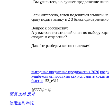
. Вы удивитесь, но лучшее предложение наше
.
Если интересно, готов поделиться ссылкой на
сразу подать заявку в 2-3 банка одновременн
Вопрос к сообществу:
А у вас есть негативный опыт по выбору кар
сходить в отделение?
Давайте разберем все по полочкам!
выгодные кредитные предложения 2026
кред
кешбэком на продукты
как исправить кредит
быстро
52_e31f
@777@=-@
回复
支持
反对
使用道具
举报