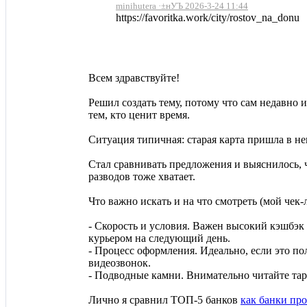
minihutera ·±нУЪ 2026-3-24 11:44
https://favoritka.work/city/rostov_na_donu
Всем здравствуйте!
Решил создать тему, потому что сам недавно 
тем, кто ценит время.
Ситуация типичная: старая карта пришла в не
Стал сравнивать предложения и выяснилось, ч
разводов тоже хватает.
Что важно искать и на что смотреть (мой чек-л
- Скорость и условия. Важен высокий кэшбэк
курьером на следующий день.
- Процесс оформления. Идеально, если это по
видеозвонок.
- Подводные камни. Внимательно читайте тариф
Лично я сравнил ТОП-5 банков
как банки пр