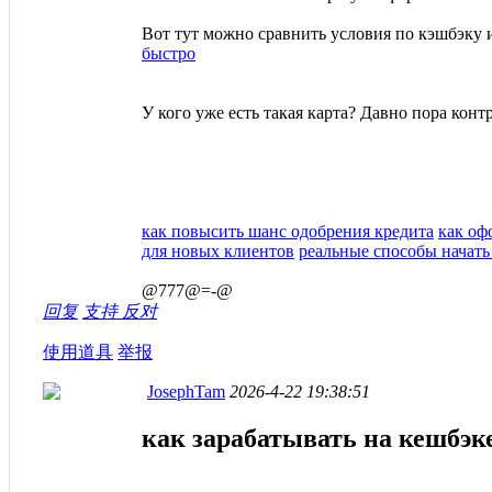
Вот тут можно сравнить условия по кэшбэку
быстро
У кого уже есть такая карта? Давно пора кон
как повысить шанс одобрения кредита
как оф
для новых клиентов
реальные способы начать
@777@=-@
回复
支持
反对
使用道具
举报
JosephTam
2026-4-22 19:38:51
как зарабатывать на кешбэк