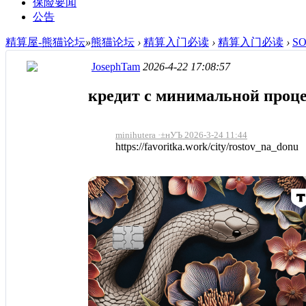
保险要闻
公告
精算屋-熊猫论坛
»
熊猫论坛
›
精算入门必读
›
精算入门必读
›
S
JosephTam
2026-4-22 17:08:57
кредит с минимальной проц
minihutera ·±нУЪ 2026-3-24 11:44
https://favoritka.work/city/rostov_na_donu