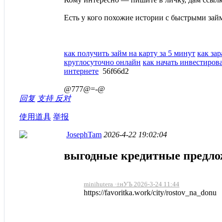
Есть у кого похожие истории с быстрыми зай
как получить займ на карту за 5 минут
как за
круглосуточно онлайн
как начать инвестиров
интернете
56f66d2
@777@=-@
回复
支持
反对
使用道具
举报
JosephTam
2026-4-22 19:02:04
выгодные кредитные предло
minihutera ·±нУЪ 2026-3-24 11:44
https://favoritka.work/city/rostov_na_donu