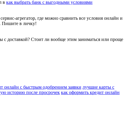
л в
как выбрать банк с выгодными условиями
 сервис-агрегатор, где можно сравнить все условия онлайн и
о. Пишите в личку!
ты с доставкой? Стоит ли вообще этим заниматься или проще
ит онлайн с быстрым одобрением заявки
лучшие карты с
ную историю после просрочек
как оформить кредит онлайн