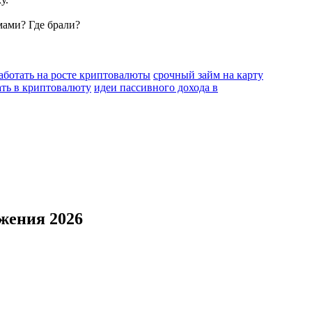
мами? Где брали?
работать на росте криптовалюты
срочный займ на карту
ать в криптовалюту
идеи пассивного дохода в
жения 2026