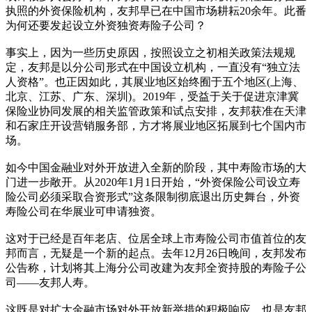
执照的外资保险机构，友邦早已在中国市场耕耘20余年。此番
为何还要发起设立外资独资寿险子公司？
事实上，因为一些历史原因，按照设立之初相关政策法规规
定，友邦是以分公司形式在中国设立机构，一直没有“独立法
人资格”。也正因如此，其展业地区始终囿于五个地区(上海、
北京、江苏、广东、深圳)。2019年，受益于关于促进京津冀
保险业协同发展的相关监管政策和试点安排，友邦获准在天津
和石家庄开设营销服务部，方才将展业地区拓展到七个国内市
场。
如今中国金融业对外开放进入全新的阶段，其中寿险市场的大
门进一步敞开。从2020年1月1日开始，“外资保险公司设立寿
险公司必须采取合资形式”这条限制彻底退出历史舞台，外资
寿险公司在华展业可申请独资。
这对于已经是百年老店、位居全球上市寿险公司市值首位的友
邦而言，无疑是一个新的起点。去年12月26日晚间，友邦发布
公告称，计划将其上海分公司改建为友邦全资持股的寿险子公
司——友邦人寿。
这既是对扩大金融市场对外开放新举措的积极响应，也是友邦