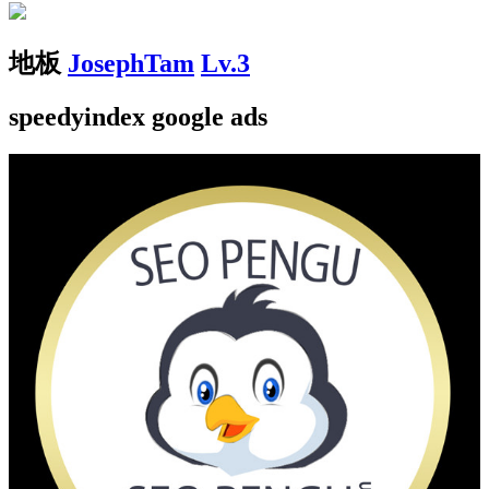
地板
JosephTam
Lv.3
speedyindex google ads