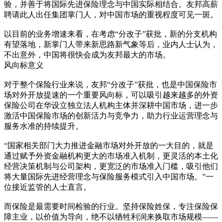
验，并善于将国际先进保险理念与中国实际相结合。友邦高薪
聘请此人出任集团掌门人，对中国市场的重视程度可见一斑。
以目前的业务增速来看，在考虑“分改子”获批，新的分支机构
有望落地，新掌门人带来新思路新气象等后，业内人士认为，
不出意外，中国将很快会成为友邦最大的市场。
风向标意义
对于整个保险行业来说，友邦“分改子”获批，也是中国保险市
场对外开放提速的一个重要风向标，可以吸引越来越多的外资
保险公司在华设立独立法人机构主体并深耕中国市场，进一步
激活中国保险市场的创新活力与竞争力，助力行业运营理念与
服务水准的持续提升。
“国家相关部门大力推进金融市场对外开放的一大目的，就是
通过赋予外资金融机构更大的市场准入机制，更灵活的本土化
经营决策机制与公司架构，更宽泛的市场准入门槛，吸引他们
将大量国际先进经营理念与保险服务模式引入中国市场。”一
位接近监管的人士直言。
而保险是最需要时间检验的行业。坚持保险姓保，专注保险保
障主业，以价值为导向，绝不以牺牲利润来换取市场规模——