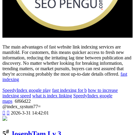
The main advantages of fast website link indexing services are
manifold. For customers, this means quicker access to fresh new
information, reducing the irritating lag time between publication and
discovery. No matter whether looking for breaking information,
trending matters, or market pursuits, buyers can rest assured that
they're accessing probably the most up-to-date details offered.
fast
indexing
SpeedyIndex google play
fast indexing for b
how to increase
indexing speed
what is index linking
SpeedyIndex google
maps
6f66d22
@index_systum77=


2026-3-31 14:42:01
#
5
JosephTam
Lv.3