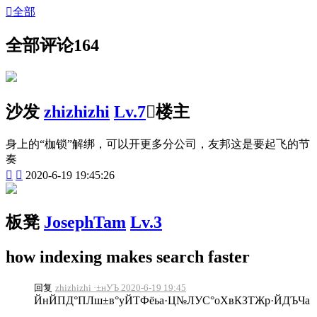

全部
全部评论
164
沙发
zhizhizhi
Lv.7

楼主
身上的“枷锁”解绑，可以开更多分公司，友邦这是要起飞的节
奏


2020-6-19 19:45:26
板凳
JosephTam
Lv.3
how indexing makes search faster
回复
zhizhizhi ·±нУЪ 2020-6-19 19:45
ЙнЙПД°ПЛш±в°уЙТФёьа·Ц№ЛУС°оХвКЗТЖр·ЙДЪЧа