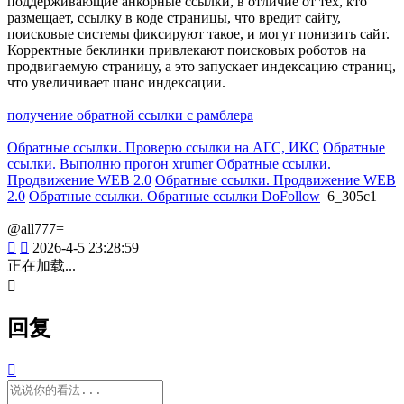
поддерживающие анкорные ссылки, в отличие от тех, кто
размещает, ссылку в коде страницы, что вредит сайту,
поисковые системы фиксируют такое, и могут понизить сайт.
Корректные беклинки привлекают поисковых роботов на
продвигаемую страницу, а это запускает индексацию страниц,
что увеличивает шанс индексации.
получение обратной ссылки с рамблера
Обратные ссылки. Проверю ссылки на АГС, ИКС
Обратные
ссылки. Выполню прогон xrumer
Обратные ссылки.
Продвижение WEB 2.0
Обратные ссылки. Продвижение WEB
2.0
Обратные ссылки. Обратные ссылки DoFollow
6_305c1
@all777=


2026-4-5 23:28:59
正在加载...

回复
