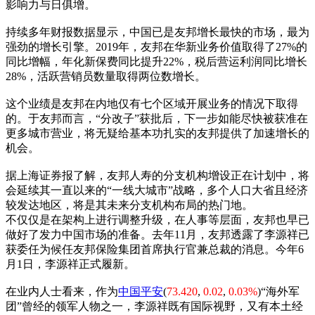
影响力与日俱增。
持续多年财报数据显示，中国已是友邦增长最快的市场，最为
强劲的增长引擎。2019年，友邦在华新业务价值取得了27%的
同比增幅，年化新保费同比提升22%，税后营运利润同比增长
28%，活跃营销员数量取得两位数增长。
这个业绩是友邦在内地仅有七个区域开展业务的情况下取得
的。于友邦而言，“分改子”获批后，下一步如能尽快被获准在
更多城市营业，将无疑给基本功扎实的友邦提供了加速增长的
机会。
据上海证券报了解，友邦人寿的分支机构增设正在计划中，将
会延续其一直以来的“一线大城市”战略，多个人口大省且经济
较发达地区，将是其未来分支机构布局的热门地。
不仅仅是在架构上进行调整升级，在人事等层面，友邦也早已
做好了发力中国市场的准备。去年11月，友邦透露了李源祥已
获委任为候任友邦保险集团首席执行官兼总裁的消息。今年6
月1日，李源祥正式履新。
在业内人士看来，作为
中国平安
(
73.420
,
0.02
,
0.03%
)“海外军
团”曾经的领军人物之一，李源祥既有国际视野，又有本土经