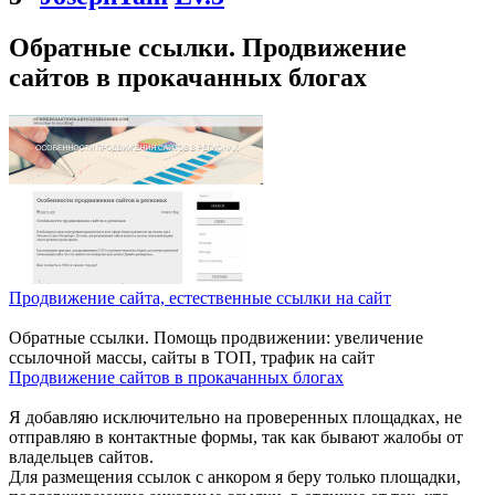
Обратные ссылки. Продвижение
сайтов в прокачанных блогах
Продвижение сайта, естественные ссылки на сайт
Обратные ссылки. Помощь продвижении: увеличение
ссылочной массы, сайты в ТОП, трафик на сайт
Продвижение сайтов в прокачанных блогах
Я добавляю исключительно на проверенных площадках, не
отправляю в контактные формы, так как бывают жалобы от
владельцев сайтов.
Для размещения ссылок с анкором я беру только площадки,