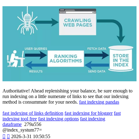
Authoritative! Ahead replenishing your balance, be sure enough to
run indexing on a little numerate of links to see that our indexing
method is consummate for your needs.
fast indexing pandas
fast indexing of links definition
fast indexing for blogger
fast
indexing tool free
fast indexing options
fast indexing
dataframe
279a556
@index_systum77=


2026-3-31 10:50:55