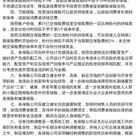
全保险保险期间不得短于5年，鼓励发展保险期间不短于10年的两全保险。
不得通过宣传误导、降低退保费用等手段诱导消费者提前解除保险合同。
四、万能保险、投资连结保险可以提供持续奖金，以鼓励消费者长期持
有保单，或鼓励消费者持续交费。
按照账户价值、累计已交保险费或趸交保险费的一定比例给付的持续奖
金，其首次给付时间应不早于第5个保单年度。
按照当期期交保险费的一定比例给付的持续奖金，可在投保人交纳第2
期保险费时开始给付，给付比例应不得高于当期期交保险费的2%，未交纳
期交保险费的保单年度不应给付持续奖金。
五、各保险公司应科学估计负债现金流，按照负债情况合理配置资产，
做好资产负债匹配工作。公司设计产品时应充分考虑本公司实际的资金运用
能力，配置资产时应实现资产回报率与产品预定的投资回报率相匹配，并充
分考虑负债所需现金流的时点与金额。
六、各保险公司应建立健全科学、高效、贴近市场的产品创新与开发管
理机制，加强自主创新和专业化经营，进一步推动风险保障型和长期储蓄型
产品在“三农”、健康、养老等重点领域的发展，进一步发展面向低收入人群
的小额定期寿险和意外伤害保险，进一步发展满足社会大众多样化需求的养
老保险和健康保险。
七、各保险公司应建立健全信息披露制度，加强对销售人员的培训与管
理，加强消费者教育，宣传科学的保险消费理念，帮助消费者根据自身的保
障需求和财务状况选择、购买合适的人身保险产品。
八、业务结构调整是一项系统工程，各保险公司应充分认识此项工作的
艰巨性和复杂性，制定中长期业务结构调整规划，并纳入公司总体发展战略
之中。制定规划时，各保险公司应明确结构调整的阶段性目标和措施，根据