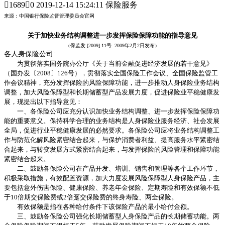

1689

0
2019-12-14 15:24:11 保险服务
来源：中国银行保险监督管理委员会官网
关于加快业务结构调整进一步发挥保险保障功能的指导意见
（保监发 [2009] 11号 2009年2月2日发布）
各人身保险公司:
为贯彻落实国务院办公厅《关于当前金融促进经济发展的若干意见》
（国办发〔2008〕126号），贯彻落实全国保险工作会议、全国保险监管工
作会议精神，充分发挥保险的风险保障功能，进一步推动人身保险业务结构
调整，加大风险保障型和长期储蓄型产品发展力度，促进保险业平稳健康发
展，现提出以下指导意见：
一、各保险公司应充分认识加快业务结构调整、进一步发挥保险保障功
能的重要意义。保持科学合理的业务结构是人身保险业服务经济、社会发展
全局，促进行业平稳健康发展的必然要求。各保险公司应将业务结构调整工
作与防范化解风险紧密结合起来，与保护消费者利益、提高服务水平紧密结
合起来，与转变发展方式紧密结合起来，与发挥保险的风险管理和保障功能
紧密结合起来。
二、鼓励各保险公司在产品开发、培训、销售和管理等各个工作环节，
积极采取措施，有效配置资源，加大力度发展风险保障型人身保险产品，主
要包括意外伤害保险、健康保险、养老年金保险、定期寿险和有效保额不低
于10倍期交保险费或2倍趸交保险费的终身寿险、两全保险。
有效保额是指在各种给付条件下该保险产品的最小给付金额。
三、鼓励各保险公司强化长期储蓄型人身保险产品的长期储蓄功能。两