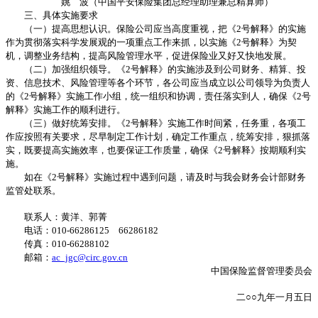
姚 波（中国平安保险集团总经理助理兼总精算师）
三、具体实施要求
（一）提高思想认识。保险公司应当高度重视，把《2号解释》的实施
作为贯彻落实科学发展观的一项重点工作来抓，以实施《2号解释》为契
机，调整业务结构，提高风险管理水平，促进保险业又好又快地发展。
（二）加强组织领导。《2号解释》的实施涉及到公司财务、精算、投
资、信息技术、风险管理等各个环节，各公司应当成立以公司领导为负责人
的《2号解释》实施工作小组，统一组织和协调，责任落实到人，确保《2号
解释》实施工作的顺利进行。
（三）做好统筹安排。《2号解释》实施工作时间紧，任务重，各项工
作应按照有关要求，尽早制定工作计划，确定工作重点，统筹安排，狠抓落
实，既要提高实施效率，也要保证工作质量，确保《2号解释》按期顺利实
施。
如在《2号解释》实施过程中遇到问题，请及时与我会财务会计部财务
监管处联系。
联系人：黄洋、郭菁
电话：010-66286125 66286182
传真：010-66288102
邮箱：
ac_jgc@circ.gov.cn
中国保险监督管理委员会
二○○
九年一月五日