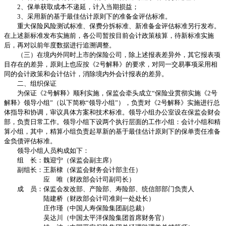
2、保单获取成本不递延，计入当期损益；
3、采用新的基于最佳估计原则下的准备金评估标准。
重大保险风险测试标准、保费分拆标准、新准备金评估标准另行发布。
在上述新标准发布实施前，各公司暂按目前会计政策核算，待新标准实施
后，再对以前年度数据进行追溯调整。
（三）在境内外同时上市的保险公司，除上述报表差异外，其它报表项
目存在的差异，原则上也应按《2号解释》的要求，对同一交易事项采用相
同的会计政策和会计估计，消除境内外会计报表的差异。
二、组织保证
为保证《2号解释》顺利实施，保监会牵头成立“保险业贯彻实施《2号
解释》领导小组”（以下简称“领导小组”），负责对《2号解释》实施进行总
体指导和协调，审议具体方案和技术标准。领导小组办公室设在保监会财会
部，负责日常工作。领导小组下设两个执行层面的工作小组：会计小组和精
算小组，其中，精算小组负责起草新的基于最佳估计原则下的保单责任准备
金负债评估标准。
领导小组人员构成如下：
组 长：魏迎宁（保监会副主席）
副组长：王新棣（保监会财务会计部主任）
应 唯（财政部会计司副司长）
成 员：保监会发改部、产险部、寿险部、统信部部门负责人
陆建桥（财政部会计司准则一处处长）
庄作瑾（中国人寿保险集团副总裁）
吴达川（中国太平洋保险集团首席财务官）