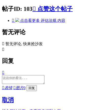
帖子ID: 103

点赞这个帖子

点击看更多
评估法规
内容
暂无评论

暂无评论, 快来抢沙发

回复


表情

图片
0
取消