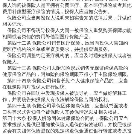
保人询问被保险人是否拥有公费医疗、基本医疗保险或者其他
费用补偿型医疗保险的情况，投保人应当如实告知。
保险公司应当向投保人说明未如实告知的法律后果，并做好
相关记录。
保险公司不得诱导投保人为同一被保险人重复购买保障功能
相同或者类似的费用补偿型医疗保险产品。
第四十二条 保险公司销售医疗保险，应当向投保人告知约
定医疗机构的名单或者资质要求，并提供查询服务。
保险公司调整约定医疗机构的，应当及时通知投保人或者被
保险人。
第四十三条 保险公司以附加险形式销售无保证续保条款的
健康保险产品的，附加险的保险期限不得小于主险保险期限。
第四十四条 保险公司销售长期个人健康保险产品的，应当
在犹豫期内对投保人进行回访。
保险公司在回访中发现投保人被误导的，应当做好解释工
作，并明确告知投保人有依法解除保险合同的权利。
第四十五条 保险公司承保团体健康保险，应当以书面或者
口头等形式告知每个被保险人其参保情况以及相关权益。
第四十六条 投保人解除团体健康保险合同的，保险公司应当
要求投保人提供已通知被保险人退保的有效证明，并按照银保
监会有关团体保险退保的规定将退保金通过银行转账或者原投