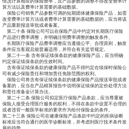
情况计算相应的保险费率，且产品参数的调整不得改变费率计
算方法以及费率计算需要的基础数据。
保险公司销售产品参数可调的短期团体健康保险产品，如需
改变费率计算方法或者费率计算需要的基础数据的，应当将该
产品重新报送审批或者备案。
第二十条 保险公司可以在保险产品中约定对长期医疗保险
产品进行费率调整，并明确注明费率调整的触发条件。
长期医疗保险产品费率调整应当遵循公平、合理原则，触发
条件应当客观且能普遍适用，并符合有关监管规定。
第二十一条 含有保证续保条款的健康保险产品，应当明确
约定保证续保条款的生效时间。
含有保证续保条款的健康保险产品不得约定在续保时保险公
司有减少保险责任和增加责任免除范围的权利。
保险公司将含有保证续保条款的健康保险产品报送审批或者
备案的，应当在产品精算报告中说明保证续保的定价处理方法
和责任准备金计算办法。
第二十二条 保险公司拟定医疗保险产品条款，应当尊重被
保险人接受合理医疗服务的权利，不得在条款中设置不合理的
或者违背一般医学标准的要求作为给付保险金的条件。
第二十三条 保险公司在健康保险产品条款中约定的疾病诊断
标准应当符合通行的医学诊断标准，并考虑到医疗技术条件发
展的趋势。