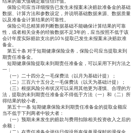
结果的最大值确定最佳估计值。
保险公司应当详细报告已发生未报案未决赔款准备金的基础
数据、计算方法和参数设定，并说明基础数据来源、数据质量
以及准备金计算结果的可靠性。
保险公司总精算师判断数据基础不能确保计算结果的可靠
性，或者相关业务的经验数据不足3年的，应当按照不低于该
会计年度实际赔款支出的10％提取已发生未报案未决赔款准
备金。
第五十条 对于短期健康保险业务，保险公司应当提取未到
期责任准备金。
短期健康保险提取未到期责任准备金，可以采用下列方法之
一：
（一）二十四分之一毛保费法（以月为基础计提）；
（二）三百六十五分之一毛保费法（以天为基础计提）；
（三）根据风险分布状况可以采用其他更为谨慎、合理的方
法，提取的未到期责任准备金不得低于方法（一）和（二）所
得结果的较小者。
第五十一条 短期健康保险未到期责任准备金的提取金额应
当不低于下列两者中较大者：
（一）预期未来发生的赔款与费用扣除相关投资收入之后的
余额；
（二）在责任准备金评估日假设所有保单退保时的退保金