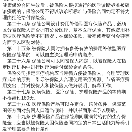
健康保险合同生效后，被保险人根据通行的医学诊断标准被确
诊疾病的，保险公司不得以该诊断标准与保险合同约定不符为
理由拒绝给付保险金。
第二十四条 保险公司设计费用补偿型医疗保险产品，必须
区分被保险人是否拥有公费医疗、基本医疗保险、其他费用补
偿型医疗保险等不同情况，在保险条款、费率或者赔付金额等
方面予以区别对待。
第二十五条 被保险人同时拥有多份有效的费用补偿型医疗
保险保险单的，可以自主决定理赔申请顺序。
第二十六条 保险公司可以同投保人约定，以被保险人在指
定医疗机构中进行医疗为给付保险金的条件。
保险公司指定医疗机构应当遵循方便被保险人、合理管理医
疗成本的原则，引导被保险人合理使用医疗资源、节省医疗费
用支出，并对投保人和被保险人做好说明、解释工作。
第二十七条 疾病保险、医疗保险、护理保险产品的等待期
不得超过180天。
第二十八条 医疗保险产品可以在定价、赔付条件、保障范
围等方面对贫困人口适当倾斜，并以书面形式予以明确。
第二十九条 护理保险产品在保险期间届满前给付的生存保
险金，应当以被保险人因保险合同约定的日常生活能力障碍引
发护理需要为给付条件。