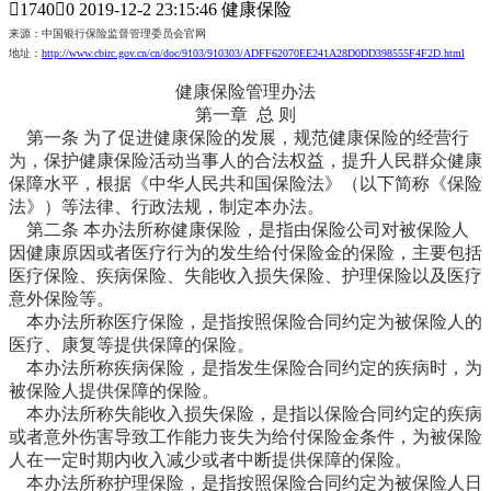

1740

0
2019-12-2 23:15:46 健康保险
来源：中国银行保险监督管理委员会官网
地址：
http://www.cbirc.gov.cn/cn/doc/9103/910303/ADFF62070EE241A28D0DD398555F4F2D.html
健康保险管理办法
第一章 总 则
第一条 为了促进健康保险的发展，规范健康保险的经营行
为，保护健康保险活动当事人的合法权益，提升人民群众健康
保障水平，根据《中华人民共和国保险法》（以下简称《保险
法》）等法律、行政法规，制定本办法。
第二条 本办法所称健康保险，是指由保险公司对被保险人
因健康原因或者医疗行为的发生给付保险金的保险，主要包括
医疗保险、疾病保险、失能收入损失保险、护理保险以及医疗
意外保险等。
本办法所称医疗保险，是指按照保险合同约定为被保险人的
医疗、康复等提供保障的保险。
本办法所称疾病保险，是指发生保险合同约定的疾病时，为
被保险人提供保障的保险。
本办法所称失能收入损失保险，是指以保险合同约定的疾病
或者意外伤害导致工作能力丧失为给付保险金条件，为被保险
人在一定时期内收入减少或者中断提供保障的保险。
本办法所称护理保险，是指按照保险合同约定为被保险人日