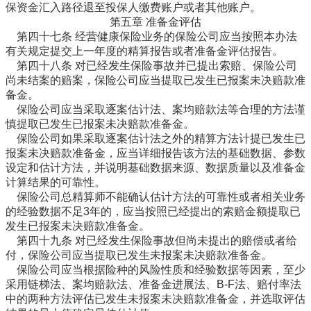
保资金汇入路径退至投保人缴费账户或者其他账户。
第五章 准备金评估
第四十七条 经营健康保险业务的保险公司应当按照本办法
有关规定提交上一年度的精算报告或者准备金评估报告。
第四十八条 对已经发生保险事故并已提出索赔、保险公司
尚未结案的赔案，保险公司应当提取已发生已报案未决赔款准
备金。
保险公司应当采取逐案估计法、案均赔款法等合理的方法谨
慎提取已发生已报案未决赔款准备金。
保险公司如果采取逐案估计法之外的精算方法计提已发生已
报案未决赔款准备金，应当详细报告该方法的基础数据、参数
设定和估计方法，并说明基础数据来源、数据质量以及准备金
计算结果的可靠性。
保险公司总精算师不能确认估计方法的可靠性或者相关业务
的经验数据不足3年的，应当按照已经提出的索赔金额提取已
发生已报案未决赔款准备金。
第四十九条 对已经发生保险事故但尚未提出的赔偿或者给
付，保险公司应当提取已发生未报案未决赔款准备金。
保险公司应当根据险种的风险性质和经验数据等因素，至少
采用链梯法、案均赔款法、准备金进展法、B-F法、赔付率法
中的两种方法评估已发生未报案未决赔款准备金，并选取评估