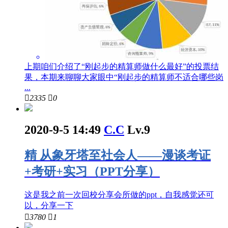
上期咱们介绍了“刚起步的精算师做什么最好”的投票结
果，本期来聊聊大家眼中“刚起步的精算师不适合哪些岗
...

2335

0
2020-9-5 14:49
C.C
Lv.9
精
从象牙塔至社会人——漫谈考证
+考研+实习（PPT分享）
这是我之前一次回校分享会所做的ppt，自我感觉还可
以，分享一下

3780

1