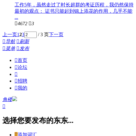
工作5年，虽然走过了时长超群的考证历程，我仍然保持
最初的观点： 证书只能起到锦上添花的作用，几乎不能
...

4672

3
上一页
1
2
3
/ 3 页
下一页

导航

刷新

菜单

发布

首页

论坛


招聘

我的
角楼

选择您要发布的东东...

添加词汇