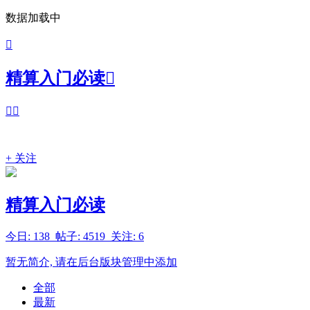
数据加载中

精算入门必读



+ 关注
精算入门必读
今日: 138
帖子: 4519 关注: 6
暂无简介, 请在后台版块管理中添加
全部
最新