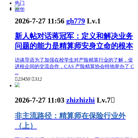
热门
精华
2026-7-27 11:56
gh779
Lv.1
新人帖
对话蒋冠军：定义和解决业务
问题的能力是精算师安身立命的根本
访谈导语为了加强在校学生对产险精算行业的了解，促
进校企间的交流合作，CAS 产险精算协会特地举办了 C
...

23450

312
2026-7-27 11:03
zhizhizhi
Lv.7

非主流路径：精算师在保险行业外
（上）