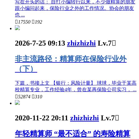
写在开头的话： 自打小编转行以来，不少做精算的朋友
跟小编问起来，保险行业之外的工作情况。协会的朋友
也 ...

17550

192
2026-7-25 09:13
zhizhizhi
Lv.7

非主流路径：精算师在保险行业外
（下）
下篇，书接上文 【银行：风险计量】 球球，毕业于某高
校精算专业，工作经验4年，曾在某再保险公司实习， ...

52874

310
2020-11-22 20:11
zhizhizhi
Lv.7

年轻精算师 “最不适合” 的寿险精算