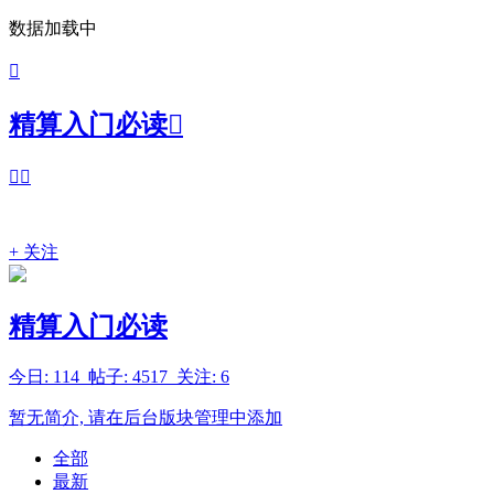
数据加载中

精算入门必读



+ 关注
精算入门必读
今日: 114
帖子: 4517 关注: 6
暂无简介, 请在后台版块管理中添加
全部
最新