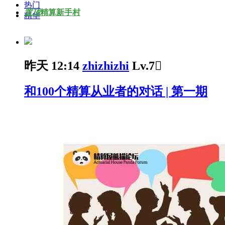
热门
置顶
精算新手村
精华
昨天 12:14
zhizhizhi
Lv.7

和100个精算从业者的对话 | 第一期