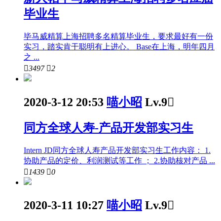
毕业生
毕马威精算上海招聘多名精算毕业生，要求最好有一份
实习，踏实肯干聪明有上进心。 Base在上海，明年四月
之 ...

3497

2
2020-3-12 20:53
喵小昭
Lv.9

同方全球人寿-产品开发部实习生
Intern JD同方全球人寿产品开发部实习生工作内容： 1.
协助产品的定价、利润测试等工作 ； 2.协助核对产品 ...

1439

0
2020-3-11 10:27
喵小昭
Lv.9
