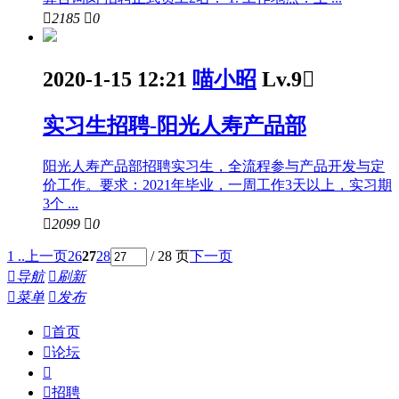

2185

0
2020-1-15 12:21
喵小昭
Lv.9

实习生招聘-阳光人寿产品部
阳光人寿产品部招聘实习生，全流程参与产品开发与定
价工作。要求：2021年毕业，一周工作3天以上，实习期
3个 ...

2099

0
1 ..
上一页
26
27
28
/ 28 页
下一页

导航

刷新

菜单

发布

首页

论坛


招聘