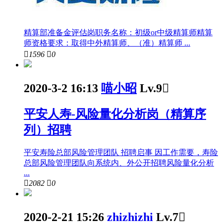
精算部准备金评估岗职务名称：初级or中级精算师 ​ 精算
师资格要求：取得中外精算师、（准）精算师 ...

1596

0
2020-3-2 16:13
喵小昭
Lv.9

平安人寿-风险量化分析岗（精算序
列）招聘
平安寿险总部风险管理团队 招聘启事 因工作需要，寿险
总部风险管理团队向系统内、外公开招聘风险量化分析
...

2082

0
2020-2-21 15:26
zhizhizhi
Lv.7
