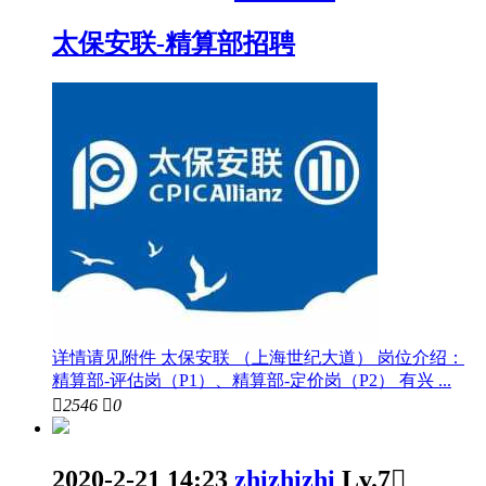
太保安联-精算部招聘
详情请见附件 太保安联 （上海世纪大道） 岗位介绍：
精算部-评估岗（P1）、精算部-定价岗（P2） 有兴 ...

2546

0
2020-2-21 14:23
zhizhizhi
Lv.7
