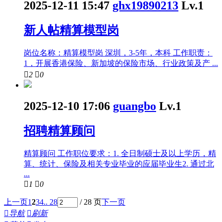
2025-12-11 15:47
ghx19890213
Lv.1
新人帖
精算模型岗
岗位名称：精算模型岗 深圳，3-5年，本科 工作职责：
1，开展香港保险、新加坡的保险市场、行业政策及产 ...

2

0
2025-12-10 17:06
guangbo
Lv.1
招聘精算顾问
精算顾问 工作职位要求：1. 全日制硕士及以上学历，精
算、统计、保险及相关专业毕业的应届毕业生2. 通过北
...

1

0
上一页
1
2
3
4
.. 28
/ 28 页
下一页

导航

刷新