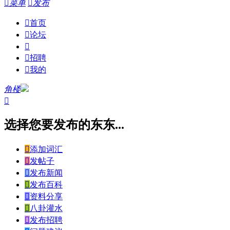

菜单

发布

首页

论坛


招聘

我的
角楼

选择您要发布的东东...

添加词汇

发帖子

发布新闻

发布百科

资料分享

八卦灌水

发布招聘