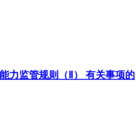
偿付能力监管规则（Ⅱ） 有关事项的
】