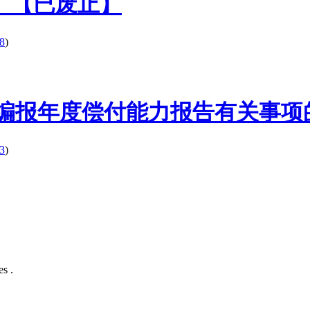
30】【已废止】
8
)
号】关于编报年度偿付能力报告有关事
3
)
s .