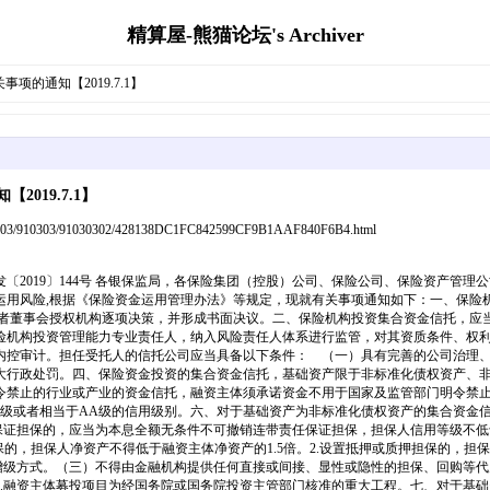
精算屋-熊猫论坛's Archiver
的通知【2019.7.1】
019.7.1】
303/91030302/428138DC1FC842599CF9B1AAF840F6B4.html
〔2019〕144号 各银保监局，各保险集团（控股）公司、保险公司、保险资产管
用风险,根据《保险资金运用管理办法》等规定，现就有关事项通知如下：一、保险
或者董事会授权机构逐项决策，并形成书面决议。二、保险机构投资集合资金信托，应
险机构投资管理能力专业责任人，纳入风险责任人体系进行监管，对其资质条件、权
内控审计。担任受托人的信托公司应当具备以下条件： （一）具有完善的公司治理、
大行政处罚。四、保险资金投资的集合资金信托，基础资产限于非标准化债权资产、
令禁止的行业或产业的资金信托，融资主体须承诺资金不用于国家及监管部门明令禁
A级或者相当于AA级的信用级别。六、对于基础资产为非标准化债权资产的集合资金
置保证担保的，应当为本息全额无条件不可撤销连带责任保证担保，担保人信用等级不
保的，担保人净资产不得低于融资主体净资产的1.5倍。2.设置抵押或质押担保的，
增级方式。（三）不得由金融机构提供任何直接或间接、显性或隐性的担保、回购等代
利；3.融资主体募投项目为经国务院或国务院投资主管部门核准的重大工程。七、对于