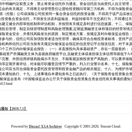
同中明确约定权责义务，禁止将资金信托作为通道。资金信托应当由受托人自主管理
监会的有关规定，不得将主动管理责任让渡给投资顾问等第三方机构，不得为保险资
团（控股）公司或保险公司投资同一集合资金信托的投资金额，不得高于该产品实收信
资金投资集合资金信托，不得发生涉及利益输送、利益转移等不当交易行为，不得通过
当建立健全内部审批机制和评估机制，并按照有关规定及时进行信息披露。十二、保
投后管理，制定后续管理制度和风险处理预案;定期监测融资主体和项目的经营等情况
保险资金安全，并查找风险发生的原因，制定整改方案，按规定及时向银保监会报告
者参与的，信托公司应加强投资者适当性管理，确保其符合合格投资者标准，坚持产
险机构和信托公司应当按有关规定向银保监会指定的信息登记平台报送信息，对于未
15个工作日内向银保监会报告：（一）未直接投向具体基础资产，存在一层嵌套的；
基础资产所属融资主体为县级政府融资平台,且融资主体或者担保主体信用等级低于A
不完整、外部信用评级风险揭示不充分、不能客观反映投资资产风险的，可以要求保
构等定期开展评估，对未能尽职履责且情节严重的，列入行业警示名单。十七、保险
公司应当符合保险资金委托投资管理和投资金融产品的相关规定。十八、为维护市场稳
按照本通知执行。十九、上述事项自本通知发布之日起执行。《关于保险资金投资集
保监会发布《中国银保监会办公厅关于保险资金投资集合资金信托有关事项的通知
413.html
2019.7.1】
Powered by
Discuz! X3.4 Archiver
Copyright © 2001-2020, Tencent Cloud.