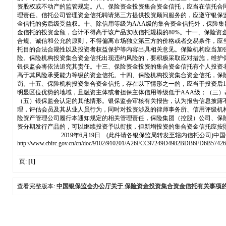
资股权或不动产的监管规定。八、保险资金投资集合资金信托，应当在信托合
理责任。信托公司管理资金信托聘请第三方提供投资顾问服务的，应遵守银保
金信托的劣后级受益权。十、除信用等级为AAA级的集合资金信托外，保险集
金信托的投资金额，合计不得高于该产品实收信托规模的80%。十一、保险
合规、诚信和公允的原则，不得偏离市场独立第三方的价格或者交易条件，应
托目的合法合规性以及投资者权益保护等内容出具相关意见。保险机构应当加强
险。保险机构投资集合资金信托出现违约风险的，要积极采取应对措施，维护
银保监会将依法追究其责任。十三、保险资金投资的集合资金信托有个人投资
高于其风险承受能力等级的资金信托。十四、保险机构投资集合资金信托，保
罚。十五、保险机构投资集合资金信托，存在以下情形之一的，应当于投资后
明显区位优势的地域，且融资主体或者担保主体信用等级低于AAA级；（三）
（五）银保监会认定的其他情形。银保监会审核有关报告，认为报告信息披露
理，评估会员及其从业人员行为，同时对投资涉及的律师事务所、信用评级机
险资产管理公司履行本通知规定的相关管理责任，保险集团（控股）公司、保险
资分期发行产品的，可以继续投资予以衔接，但新增投资的集合资金信托应
2019年6月19日 (此件请各银保监局转发至辖内信托公司)中国银
http://www.cbirc.gov.cn/cn/doc/9102/910201/A26FCC97249D4982BDB6FD6B57426
页:
[1]
查看完整版本:
中国银保监会办公厅关于 保险资金投资集合资金信托有关事项的通知【