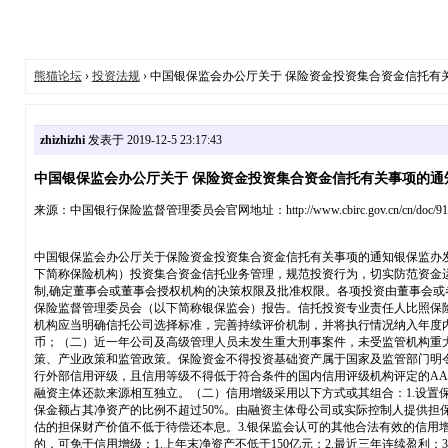
熊猫论坛
›
投资法规
› 中国银保监会办公厅关于 保险资金投资集合资金信托有关事项
zhizhizhi
发表于 2019-12-5 23:17:43
中国银保监会办公厅关于 保险资金投资集合资金信托有关事项的通知【2
来源：中国银行保险监督管理委员会官网地址：http://www.cbirc.gov.cn/cn/doc/9103/910
中国银保监会办公厅关于保险资金投资集合资金信托有关事项的通知银保监办发
下简称保险机构）投资集合资金信托业务管理，规范投资行为，切实防范资金运
制,确定董事会或董事会授权机构的决策权限及批准权限。各项投资由董事会
保险监督管理委员会（以下简称银保监会）报告。信托投资专业责任人比照保
机构应当明确信托公司选择标准，完善持续评价机制，并将执行情况纳入年度
币；（二）近一年公司及高级管理人员未发生重大刑事案件，未受监管机构重
策、产业政策和监管政策。保险资金不得投资基础资产属于国家及监管部门明
行外部信用评级，且信用等级不得低于符合条件的国内信用评级机构评定的A
融资主体还款来源相互独立。（二）信用增级采用以下方式或其组合：1.设
保金额占其净资产的比例不超过50%。由融资主体母公司或实际控制人提供担
估的担保财产价值不低于待偿还本息。3.银保监会认可的其他合法有效的信用
的，可免于信用增级：1.上年末净资产不低于150亿元；2.最近三年连续盈