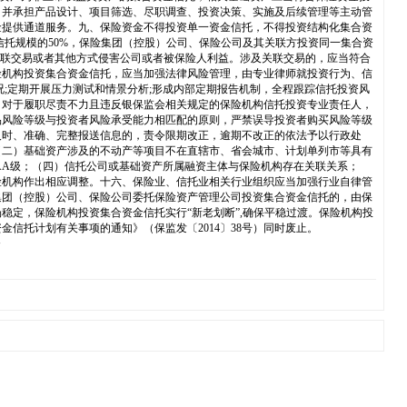
，并承担产品设计、项目筛选、尽职调查、投资决策、实施及后续管理等主动管
金提供通道服务。九、保险资金不得投资单一资金信托，不得投资结构化集合资
托规模的50%，保险集团（控股）公司、保险公司及其关联方投资同一集合资
关联交易或者其他方式侵害公司或者被保险人利益。涉及关联交易的，应当符合
险机构投资集合资金信托，应当加强法律风险管理，由专业律师就投资行为、信
;定期开展压力测试和情景分析;形成内部定期报告机制，全程跟踪信托投资风
；对于履职尽责不力且违反银保监会相关规定的保险机构信托投资专业责任人，
品风险等级与投资者风险承受能力相匹配的原则，严禁误导投资者购买风险等级
及时、准确、完整报送信息的，责令限期改正，逾期不改正的依法予以行政处
（二）基础资产涉及的不动产等项目不在直辖市、省会城市、计划单列市等具有
AA级；（四）信托公司或基础资产所属融资主体与保险机构存在关联关系；
险机构作出相应调整。十六、保险业、信托业相关行业组织应当加强行业自律管
集团（控股）公司、保险公司委托保险资产管理公司投资集合资金信托的，由保
定，保险机构投资集合资金信托实行“新老划断”,确保平稳过渡。保险机构投
合资金信托计划有关事项的通知》（保监发〔2014〕38号）同时废止。
》