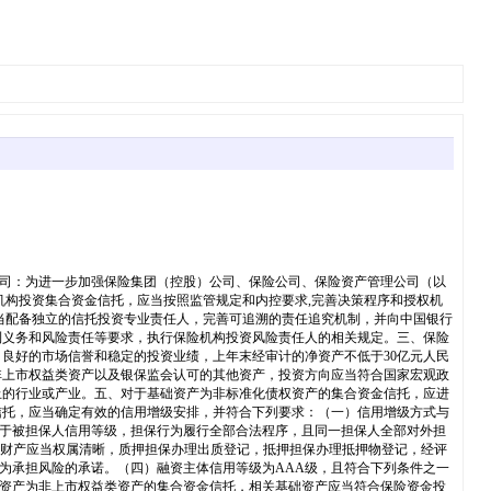
理公司：为进一步加强保险集团（控股）公司、保险公司、保险资产管理公司（以
机构投资集合资金信托，应当按照监管规定和内控要求,完善决策程序和授权机
当配备独立的信托投资专业责任人，完善可追溯的责任追究机制，并向中国银行
利义务和风险责任等要求，执行保险机构投资风险责任人的相关规定。三、保险
良好的市场信誉和稳定的投资业绩，上年末经审计的净资产不低于30亿元人民
非上市权益类资产以及银保监会认可的其他资产，投资方向应当符合国家宏观政
止的行业或产业。五、对于基础资产为非标准化债权资产的集合资金信托，应进
信托，应当确定有效的信用增级安排，并符合下列要求：（一）信用增级方式与
低于被担保人信用等级，担保行为履行全部合法程序，且同一担保人全部对外担
担保财产应当权属清晰，质押担保办理出质登记，抵押担保办理抵押物登记，经评
为承担风险的承诺。（四）融资主体信用等级为AAA级，且符合下列条件之一
基础资产为非上市权益类资产的集合资金信托，相关基础资产应当符合保险资金投