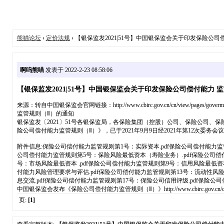
熊猫论坛
›
定价法规
› 【银保监发2021|51号】中国银保监会关于印发保险公司偿付
啊呜熊喵
发表于 2022-2-23 08:58:06
【银保监发2021|51号】中国银保监会关于印发保险公司偿付能力 监管规
来源：转自中国银保监会官网链接：http://www.cbirc.gov.cn/cn/view/pages/gov
监管规则（Ⅱ）的通知
银保监发〔2021〕51号各银保监局，各保险集团（控股）公司、保险公司
险公司偿付能力监管规则（Ⅱ）》，已于2021年9月9日经2021年第12次委务会
附件信息:保险公司偿付能力监管规则第1号：实际资本.pdf保险公司偿付能力监
公司偿付能力监管规则第5号：保险风险最低资本（寿险业务）.pdf保险公司偿
号：市场风险最低资本 .pdf保险公司偿付能力监管规则第9号：信用风险最低资本
付能力风险管理要求与评估.pdf保险公司偿付能力监管规则第13号：流动性风险
息交流.pdf保险公司偿付能力监管规则第17号：保险公司信用评级.pdf保险公司
中国银保监会发布《保险公司偿付能力监管规则（Ⅱ）》http://www.cbirc.gov.cn/cn/view/pages
页:
[1]