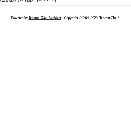
管规则（Ⅱ）的通知【2021.12.30】
Powered by
Discuz! X3.4 Archiver
Copyright © 2001-2020, Tencent Cloud.