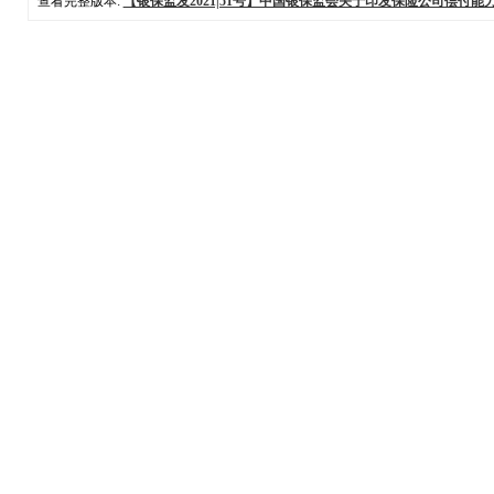
查看完整版本:
【银保监发2021|51号】中国银保监会关于印发保险公司偿付能力 监