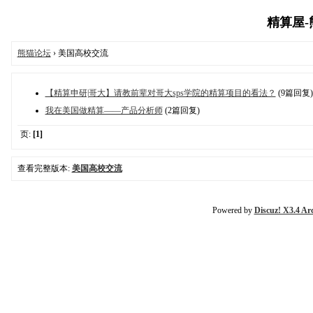
精算屋-熊
熊猫论坛
› 美国高校交流
【精算申研|哥大】请教前辈对哥大sps学院的精算项目的看法？
(9篇回复)
我在美国做精算——产品分析师
(2篇回复)
页:
[1]
查看完整版本:
美国高校交流
Powered by
Discuz! X3.4 Ar