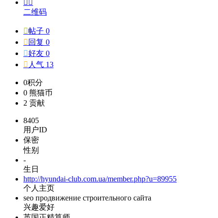


二维码

帖子 0

回复 0

好友 0

人气 13
0
积分
0
熊猫币
2
贡献
8405
用户ID
保密
性别
-
生日
http://hyundai-club.com.ua/member.php?u=89955
个人主页
seo продвижение строительного сайта
兴趣爱好
英国正精算师