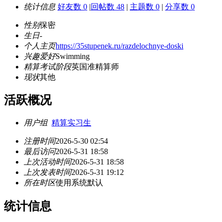
统计信息
好友数 0
|
回帖数 48
|
主题数 0
|
分享数 0
性别
保密
生日
-
个人主页
https://35stupenek.ru/razdelochnye-doski
兴趣爱好
Swimming
精算考试阶段
英国准精算师
现状
其他
活跃概况
用户组
精算实习生
注册时间
2026-5-30 02:54
最后访问
2026-5-31 18:58
上次活动时间
2026-5-31 18:58
上次发表时间
2026-5-31 19:12
所在时区
使用系统默认
统计信息